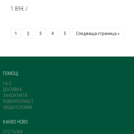
1.89
€
/
1
2
3
4
5
Следваща страница »
ПОМОЩ
F.A.Q.
ДОСТАВКА
ЗА КОНТАКТИ
ПОВЕРИТЕЛНОСТ
ОБЩИ УСЛОВИЯ
КАКВО НОВО
ОТСТЪПКИ