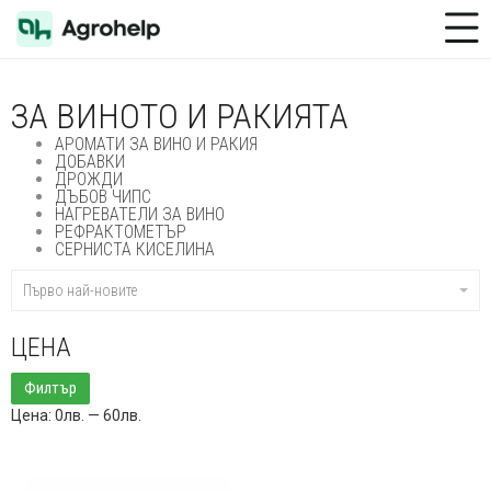
Toggle Menu
ЗА ВИНОТО И РАКИЯТА
АРОМАТИ ЗА ВИНО И РАКИЯ
ДОБАВКИ
ДРОЖДИ
ДЪБОВ ЧИПС
НАГРЕВАТЕЛИ ЗА ВИНО
РЕФРАКТОМЕТЪР
СЕРНИСТА КИСЕЛИНА
Първо най-новите
ЦЕНА
Минимална
Максимална
Филтър
цена
цена
Цена:
0лв.
—
60лв.