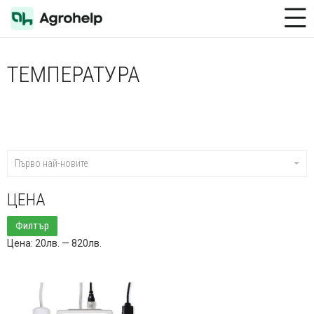
Toggle Menu
ТЕМПЕРАТУРА
Първо най-новите
ЦЕНА
Минимална
Максимална
Филтър
цена
цена
Цена:
20лв.
—
820лв.