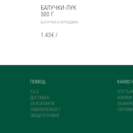
БАЛУЧКИ-ЛУК
500 Г
БАЛУЧКИ И АРПАДЖИК
1.43
€
/
ПОМОЩ
КАКВО 
F.A.Q.
ОТСТЪП
ДОСТАВКА
НОВИНИ
ЗА КОНТАКТИ
ЗА МАРК
ПОВЕРИТЕЛНОСТ
СЕРТИФ
ОБЩИ УСЛОВИЯ