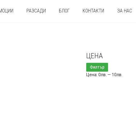
МОЦИИ
РАЗСАДИ
БЛОГ
КОНТАКТИ
ЗА НАС
ЦЕНА
Минимална
Максимална
Филтър
цена
цена
Цена:
0лв.
—
10лв.