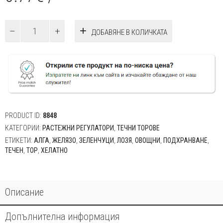
количество
ДОБАВЯНЕ В КОЛИЧКАТА
за
Алга
Желязо
(Fe)
/
Течен
органо-
минерален
тор
PRODUCT ID:
8848
15мл
КАТЕГОРИИ:
РАСТЕЖНИ РЕГУЛАТОРИ
,
ТЕЧНИ ТОРОВЕ
ЕТИКЕТИ:
АЛГА
,
ЖЕЛЯЗО
,
ЗЕЛЕНЧУЦИ
,
ЛОЗЯ
,
ОВОЩНИ
,
ПОДХРАНВАНЕ
,
ТЕЧЕН
,
ТОР
,
ХЕЛАТНО
Описание
Допълнителна информация