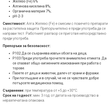
Желязо (Fe) 6%
Алгинова киселина 8%;
Органична материя 7%;
pH-2-3
Сместимост:
Алга Желязо (Fe) е смесим с повечето препарати
за растителна защита. Препоръчително е преди употреба да се
направи тест. Работният разтвор се приготвя непосредствено
преди употреба.
Препоръки за безопасност:
Р102 Да се съхранява извън обсега на деца;
Р103 Преди употреба прочетете внимателно етикета. Да
се спазват общо-хигиенните изисквания при работа с
торове.
Пазете от деца и животни, далеч от храни и фуражи.
При поглъщане и в случай, че не се чувствате добре
потърсете медицинска помощ.
Съхранение:
при температура от +5 до +30°C.
Срок на годност:
мин. 3 год. от датата на производство в
неразпечатана опаковка.