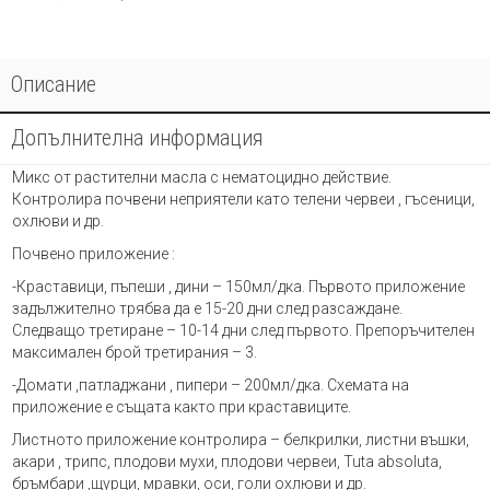
Описание
Допълнителна информация
Микс от растителни масла с нематоцидно действие.
Контролира почвени неприятели като телени червеи , гъсеници,
охлюви и др.
Почвено приложение :
-Краставици, пъпеши , дини – 150мл/дка. Първото приложение
задължително трябва да е 15-20 дни след разсаждане.
Следващо третиране – 10-14 дни след първото. Препоръчителен
максимален брой третирания – 3.
-Домати ,патладжани , пипери – 200мл/дка. Схемата на
приложение е същата както при краставиците.
Листното приложение контролира – белкрилки, листни въшки,
акари , трипс, плодови мухи, плодови червеи, Tuta absoluta,
бръмбари ,щурци, мравки, оси, голи охлюви и др.