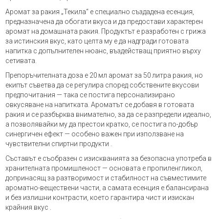
Аромат за ракия „Текила“ е специално създадена есенция,
предназначена да обогати вкуса и да предостави характерен
аромат на домашната ракия. Продуктът е разработен с грижа
за истинския вкус, като целта му е да надгради готовата
напитка с допълнителен нюанс, въздействащ приятно върху
сетивата.
Препоръчителната доза е 20 мл аромат за 50 литра ракия, но
екипът съветва да се регулира според собствените вкусови
предпочитания — така се постига персонализирано
овкусяване на напитката. Ароматът се добавя в готовата
ракия и се разбърква внимателно, за да се разпредели идеално,
а позволявайки му да престои кратко, се постига по-добър
синергичен ефект — особено важен при използване на
чувствителни спиртни продукти .
Съставът е съобразен с изискванията за безопасна употреба в
хранителната промишленост — основата е пропиленгликол,
допринасящ за разтворимост и стабилност на съвместимите
ароматно-веществени части, а самата есенция е балансирана
и без излишни контрасти, което гарантира чист и изискан
крайния вкус .