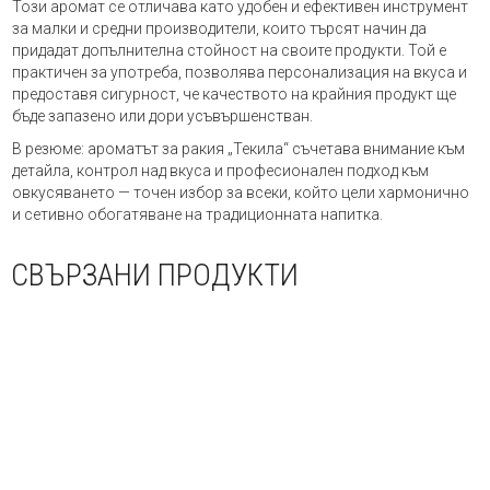
Този аромат се отличава като удобен и ефективен инструмент
за малки и средни производители, които търсят начин да
придадат допълнителна стойност на своите продукти. Той е
практичен за употреба, позволява персонализация на вкуса и
предоставя сигурност, че качеството на крайния продукт ще
бъде запазено или дори усъвършенстван.
В резюме: ароматът за ракия „Текила“ съчетава внимание към
детайла, контрол над вкуса и професионален подход към
овкусяването — точен избор за всеки, който цели хармонично
и сетивно обогатяване на традиционната напитка.
СВЪРЗАНИ ПРОДУКТИ