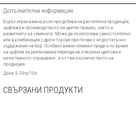
Допълнителна информация
Борът играе важна роля при добива на растителна продукция,
цъфтежа и производството на цветен прашец , както и
развитието на семената . Може да се използва самостоятелно
или в комбинация с други торове при почви с не достатъчно
съдържание на бор. Особено важен елемент преди и по време
на цъфтеж за увеличаване периода на отворени цветове и
качественото опрашване , а от там и количеството на
продукция.
Доза: 5-10гр/10л
СВЪРЗАНИ ПРОДУКТИ