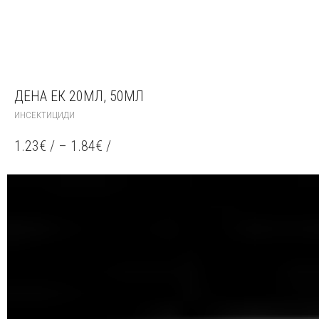
ДЕНА ЕК 20МЛ, 50МЛ
THIS
ИНСЕКТИЦИДИ
PRODUCT
HAS
1.23
€
/
–
1.84
€
/
MULTIPLE
VARIANTS.
THE
OPTIONS
MAY
BE
CHOSEN
ON
THE
PRODUCT
PAGE