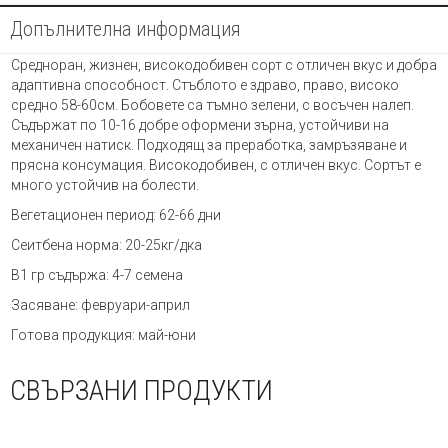
Допълнителна информация
Средноран, жизнен, високодобивен сорт с отличен вкус и добра
адаптивна способност. Стъблото е здраво, право, високо
средно 58-60см. Бобовете са тъмно зелени, с восъчен налеп.
Съдържат по 10-16 добре оформени зърна, устойчиви на
механичен натиск. Подходящ за преработка, замръзяване и
прясна консумация. Високодобивен, с отличен вкус. Сортът е
много устойчив на болести.
Вегетационен период: 62-66 дни
Сеитбена норма: 20-25кг/дка
В1 гр съдържа: 4-7 семена
Засяване: февруари-април
Готова продукция: май-юни
СВЪРЗАНИ ПРОДУКТИ