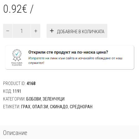
0.92
€
/
количество
ДОБАВЯНЕ В КОЛИЧКАТА
за
Грах
Скинадо
80гр.
PRODUCT ID:
4168
КОД:
1191
КАТЕГОРИИ:
БОБОВИ
,
ЗЕЛЕНЧУЦИ
ЕТИКЕТИ:
ГРАХ
,
ОПАЛ ЗИ
,
СКИНАДО
,
СРЕДНОРАН
Описание