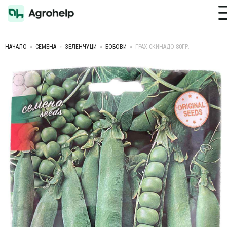
Toggle M
НАЧАЛО
»
СЕМЕНА
»
ЗЕЛЕНЧУЦИ
»
БОБОВИ
»
ГРАХ СКИНАДО 80ГР.
+