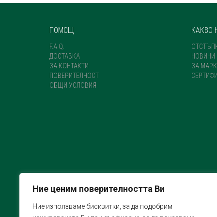
ПОМОЩ
КАКВО 
F.A.Q.
ОТСТЪП
ДОСТАВКА
НОВИНИ
ЗА КОНТАКТИ
ЗА МАРК
ПОВЕРИТЕЛНОСТ
СЕРТИФ
ОБЩИ УСЛОВИЯ
Ние ценим поверителността Ви
Ние използваме бисквитки, за да подобрим