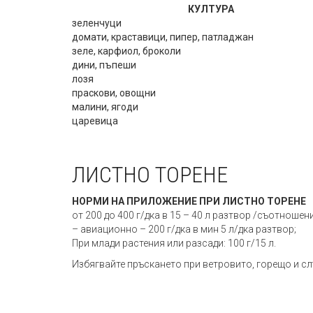
КУЛТУРА
зеленчуци
домати, краставици, пипер, патладжан
зеле, карфиол, броколи
дини, пъпеши
лозя
праскови, овощни
малини, ягоди
царевица
ЛИСТНО ТОРЕНЕ
НОРМИ НА ПРИЛОЖЕНИЕ ПРИ ЛИСТНО ТОРЕНЕ
от 200 до 400 г/дка в 15 – 40 л разтвор /съотношени
– авиационно – 200 г/дка в мин 5 л/дка разтвор;
При млади растения или разсади: 100 г/15 л.
Избягвайте пръскането при ветровито, горещо и с