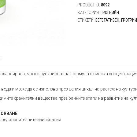
PRODUCT ID:
8092
КАТЕГОРИЯ:
ГРОГРИЙН
ЕТИКЕТИ:
ВЕГЕТАТИВЕН
,
ГРОГРИ
я
E е балансирана, многофункционална формула с висока концентраци
вода и може да се използва през целия цикъл на растеж на култури
имите хранителни вещества през ранните етапи на развитие на култ
ПОЯВАНЕ
според хранителните изисквания