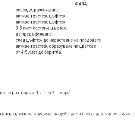
ФАЗА
разсади, разсаждане
активен растеж, цъфтеж
активен растеж, цъфтеж
3-5 лист ластуни, цъфтеж
до прецъфтяване
след цъфтеж до нарастване на плодовете
активен растеж, образуване на цветове
от 4-5 лист до беритба
е при разтваряне 1 кг Гел:2 л вода/.
лънчево време за максимално действие и предотвратяване появата