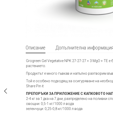
Описание
Допълнителна информаци
Grogreen Gel Vegetative NPK 27-27-27 + 3 MgO + T
растението.
Продуктът е много гъвкав и напълно разтворим във 
Той е особено подходящ за осигуряване на необход
Share Pin it
ПРЕПОРЪКИ ЗА ПРИЛОЖЕНИЕ С КАПКОВОТО НА
2-4 кг за 1 дка на 7 дни, разпределено на поливки 
овощни: 0,5-1 кг/1000 л вода
зеленчуци: 0,25-0,8 кг/1000 л вода