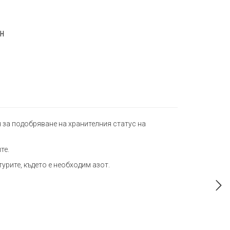
ЙН
я за подобряване на хранителния статус на
те.
урите, където е необходим азот.