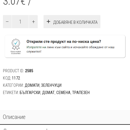
3.07
€
/
количество
ДОБАВЯНЕ В КОЛИЧКАТА
за
Домати
Български
трапезен
50сем.
PRODUCT ID:
2585
КОД:
1172
КАТЕГОРИИ:
ДОМАТИ
,
ЗЕЛЕНЧУЦИ
ЕТИКЕТИ:
БЪЛГАРСКИ
,
ДОМАТ
,
СЕМЕНА
,
ТРАПЕЗЕН
Описание