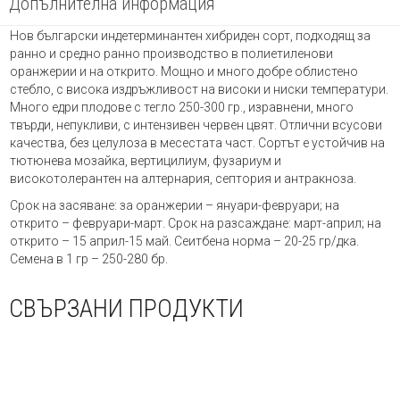
Допълнителна информация
Нов български индетерминантен хибриден сорт, подходящ за
ранно и средно ранно производство в полиетиленови
оранжерии и на открито. Мощно и много добре облистено
стебло, с висока издръжливост на високи и ниски температури.
Много едри плодове с тегло 250-300 гр., изравнени, много
твърди, непукливи, с интензивен червен цвят. Отлични всусови
качества, без целулоза в месестата част. Сортът е устойчив на
тютюнева мозайка, вертицилиум, фузариум и
високотолерантен на алтернария, септория и антракноза.
Срок на засяване: за оранжерии – януари-февруари; на
открито – февруари-март. Срок на разсаждане: март-април; на
открито – 15 април-15 май. Сеитбена норма – 20-25 гр/дка.
Семена в 1 гр – 250-280 бр.
СВЪРЗАНИ ПРОДУКТИ