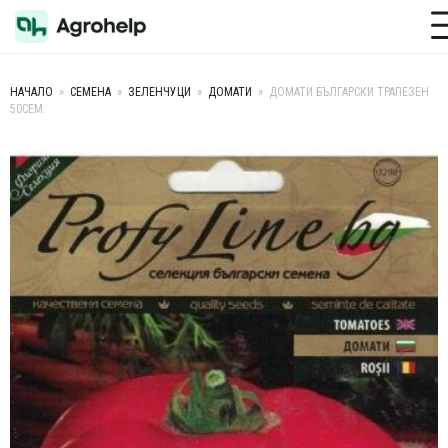
Toggle M
НАЧАЛО
»
СЕМЕНА
»
ЗЕЛЕНЧУЦИ
»
ДОМАТИ
»
ДОМАТИ БЪЛГАРСКИ ТРАПЕЗЕН
50СЕМ.
+