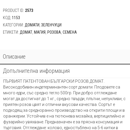
PRODUCT ID:
2573
КОД:
1153
КАТЕГОРИИ:
ДОМАТИ
,
ЗЕЛЕНЧУЦИ
ЕТИКЕТИ:
ДОМАТ
,
МАГИЯ
,
РОЗОВА
,
СЕМЕНА
Описание
Допълнителна информация
ПЪРВИЯТ ПАТЕНТОВАН БЪЛГАРСКИ РОЗОВ ДОМАТ.
Високодобивен индетерминантен сорт домати. Плодовете са
много едри, със средно тегло 500гр. При добро отглеждане
могат да достигнат до 1 кг., средно твърди, плътни, непукливи, с
приятен розов цвят и отлични вкусови качества. Сортът е
подходящ за средноранно производство на открити площи и в
оранжерии. Устойчив е на тютюнева мозайка, вертицилийно и
фузарийно увяхване. Предназначен е за прясна консумация и
търговия. Отглеждане: колово, едностъблено на 5-6 китки в