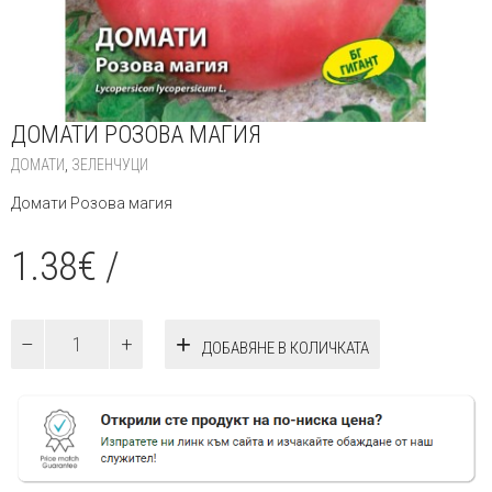
ДОМАТИ РОЗОВА МАГИЯ
ДОМАТИ
,
ЗЕЛЕНЧУЦИ
Домати Розова магия
1.38
€
/
количество
ДОБАВЯНЕ В КОЛИЧКАТА
за
Домати
Розова
магия