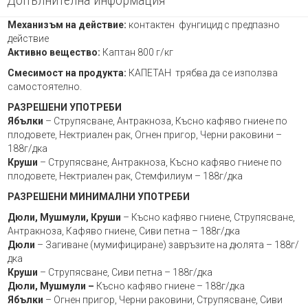
Механизъм на действие:
контактен фунгицид с предпазно
действие
Активно вещество:
Каптан 800 г/кг
Смесимост на продукта:
КАПЕТАН трябва да се използва
самостоятелно.
РАЗРЕШЕНИ УПОТРЕБИ
Ябълки
– Струпясване, Антракноза, Късно кафяво гниене по
плодовете, Нектриален рак, Огнен пригор, Черни раковини –
188г/дка
Круши
– Струпясване, Антракноза, Късно кафяво гниене по
плодовете, Нектриален рак, Стемфилиум – 188г/дка
РАЗРЕШЕНИ МИНИМАЛНИ УПОТРЕБИ
Дюли, Мушмули, Круши
– Късно кафяво гниене, Струпясване,
Антракноза, Кафяво гниене, Сиви петна – 188г/дка
Дюли
– Загиване (мумифициране) завръзите на дюлята – 188г/
дка
Круши
– Струпясване, Сиви петна – 188г/дка
Дюли, Мушмули –
Късно кафяво гниене – 188г/дка
Ябълки
– Огнен пригор, Черни раковини, Струпясване, Сиви