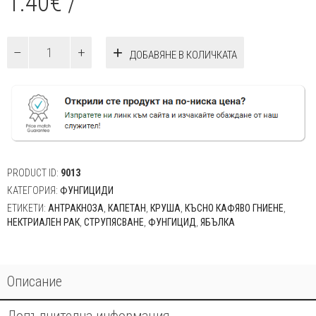
1.40
€
/
количество
ДОБАВЯНЕ В КОЛИЧКАТА
за
Капетан-
15гр
PRODUCT ID:
9013
КАТЕГОРИЯ:
ФУНГИЦИДИ
ЕТИКЕТИ:
АНТРАКНОЗА
,
КАПЕТАН
,
КРУША
,
КЪСНО КАФЯВО ГНИЕНЕ
,
НЕКТРИАЛЕН РАК
,
СТРУПЯСВАНЕ
,
ФУНГИЦИД
,
ЯБЪЛКА
Описание
Допълнителна информация