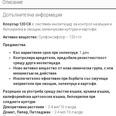
Описание
Допълнителна информация
Клоузър 120 СК
е системен инсектицид за контрол на въшки и
белокрилка в овощни, зеленчукови култури и картофи.
Активно вещество:
Сулфоксафлор – 120 г/л
Предимства:
Къс карантинен срок при зеленчуци:
1 ден.
Контролира вредители, придобили резистенстност
срещу други инсектициди.
Ново активно вещество от нова химическа група, с нов
механизъм на действие.
Изключително ефективен при борбата със смучещи
неприятели при овощни, зеленчуци и картофи.
Разрешен за употреба срещу листни въшки, кръвна въшка,
калифорнийска щитоносна въшка, белокрилки при
следните култури:
Декоративни растения
– 2-4 мл/10 л вода
Домат, Пипер, Патладжан
– 2-4 мл/10 л вода