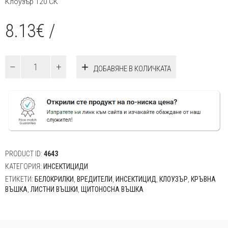
Клоузър 120 СК
8.13
€
/
количество
ДОБАВЯНЕ В КОЛИЧКАТА
за
Клоузър
120
СК
20мл
PRODUCT ID:
4643
КАТЕГОРИЯ:
ИНСЕКТИЦИДИ
ЕТИКЕТИ:
БЕЛОКРИЛКИ
,
ВРЕДИТЕЛИ
,
ИНСЕКТИЦИД
,
КЛОУЗЪР
,
КРЪВНА
ВЪШКА
,
ЛИСТНИ ВЪШКИ
,
ЩИТОНОСНА ВЪШКА