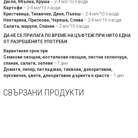
Дюля, Ябълка, Круша
– 2-4 мл/10 л вода
Картофи
– 2-4 мл/10 л вода
Краставица, Тиквички, Диня, Пъпеш
– 2-4 мл/10 л вода
Нектарина, Праскова, Череша, Слива
– 2-4 мл/10 л вода
Салата, маруля, Спанак
– 2 мл/10 л вода
ДА НЕ СЕ ПРИЛАГА ПО ВРЕМЕ НА ЦЪФТЕЖ ПРИ НИТО ЕДНА
ОТ РАЗРЕШЕНИТЕ УПОТРЕБИ.
Карантинен срок при
:
Семкови овощни, костилкови овощни, листни зеленчуци,
спанак, салати, зелеви
– 7 дни
Домати, пипер, патладжан, тиквови, декоративни,
луковични, цветя, декоративни дървета и храсти
– 1 ден
СВЪРЗАНИ ПРОДУКТИ