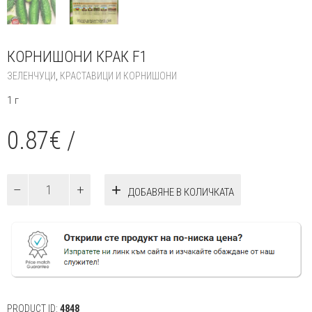
КОРНИШОНИ КРАК F1
ЗЕЛЕНЧУЦИ
,
КРАСТАВИЦИ И КОРНИШОНИ
1 г
0.87
€
/
количество
ДОБАВЯНЕ В КОЛИЧКАТА
за
Корнишони
Крак
F1
PRODUCT ID:
4848