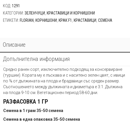
КОД:
1291
КАТЕГОРИИ:
ЗЕЛЕНЧУЦИ
,
КРАСТАВИЦИ И КОРНИШОНИ
ЕТИКЕТИ:
FLORIAN
,
КОРНИШОНИ
,
КРАК F1
,
КРАСТАВИЦИ
,
СЕМЕНА
Описание
Допълнителна информация
Средно ранен сорт, изключително подходящ за консервиране
(туршии). Кората му е лъскава и с наситено зелен цвят, с ивици
по ¾ от дължината на плода и брадавици със среден размер.
Съотношението между дължината и диаметъра е 3:1. Дължина
на плода 9-10 см. Вегетационен период 58-60 дни.
РАЗФАСОВКА 1 ГР
Семена в 1 грам 35-50 семена
Семена в една опаковка 35-50 семена