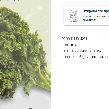
Листно
зеле
-
Кейл,
Сема
PRODUCT ID:
4237
КОД:
1009
КАТЕГОРИИ:
ЛИСТНИ
,
СЕМА
ЕТИКЕТИ:
КЕЙЛ
,
ЛИСТНО ЗЕЛЕ
,
П