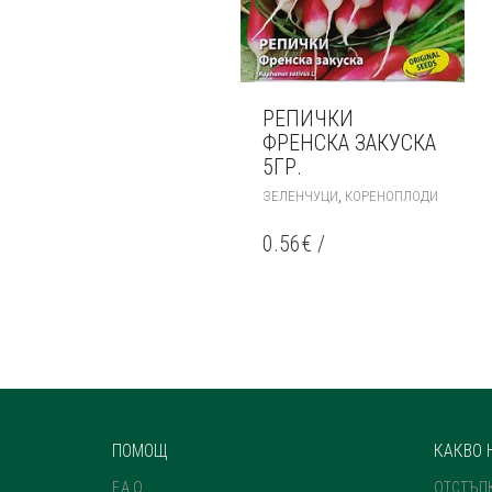
РЕПИЧКИ
ФРЕНСКА ЗАКУСКА
5ГР.
,
ЗЕЛЕНЧУЦИ
КОРЕНОПЛОДИ
0.56
€
/
ПОМОЩ
КАКВО 
F.A.Q.
ОТСТЪП