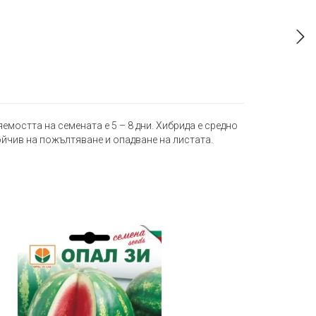
емостта на семената е 5 – 8 дни. Хибрида е средно
ойчив на пожълтяване и опадване на листата.