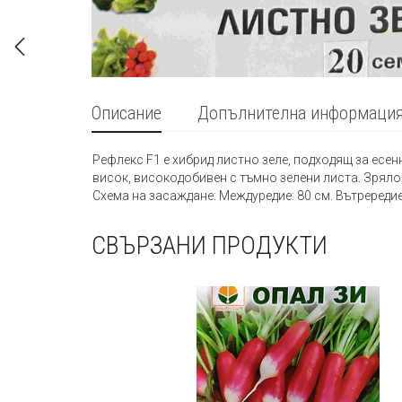
Описание
Допълнителна информаци
Рефлекс F1 е хибрид листно зеле, подходящ за есен
висок, високодобивен с тъмно зелени листа. Зряло
Схема на засаждане: Междуредие: 80 см. Вътрередие:
СВЪРЗАНИ ПРОДУКТИ