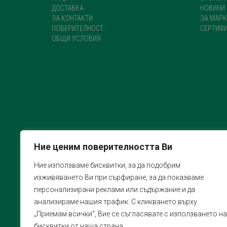
ДОСТАВКА
НОВИНИ
ЗА КОНТАКТИ
ЗА МАРК
ПОВЕРИТЕЛНОСТ
СЕРТИФ
ОБЩИ УСЛОВИЯ
Ние ценим поверителността Ви
Ние използваме бисквитки, за да подобрим
изживяването Ви при сърфиране, за да показваме
персонализирани реклами или съдържание и да
анализираме нашия трафик. С кликването върху
„Приемам всички“, Вие се съгласявате с използването на
бисквитки от наша страна.