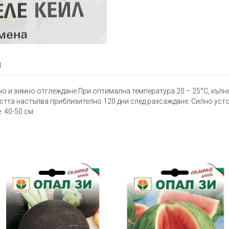
я
но и зимно отглеждане.При оптимална температура 20 – 25°С, кълня
стта настъпва приблизително 120 дни след разсаждане. Силно уст
 40-50 см.