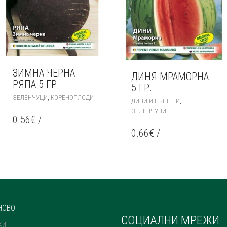
ЗИМНА ЧЕРНА
ДИНЯ МРАМОРНА
РЯПА 5 ГР.
5 ГР.
,
ЗЕЛЕНЧУЦИ
КОРЕНОПЛОДИ
,
ДИНИ И ПЪПЕШИ
ЗЕЛЕНЧУЦИ
0.56
€
/
0.66
€
/
НОВО
СОЦИАЛНИ МРЕЖИ
КИ