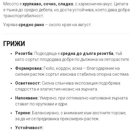
Месото е
хрупкаво, сочно, сладко
, с хармоничен вкус. Ципата
е тънка до средно дебела, но доста устойчива, което дава добра
транспортабилност.
Узрява
средно рано
– около края на август.
ГРИЖИ
Резитба:
Подходяща е
средна до дълга резитба
, тъй
като сортът плододава добре по дължина на леторастите.
Формировка:
Гюйо, кордон, асма – благодарение на
силния растеж сортът изисква стабилна опорна система.
Осветеност:
Силна слънчева експозиция подобрява
сладостта и златистия нюанс на зърната.
Напояване:
Умерено; при оптимално напояване зърната
стават по-хрупкави и едри.
Торене:
Балансирано, с внимание към азотните торове,
за да не се предизвика прекомерен растеж.
Устойчивост: