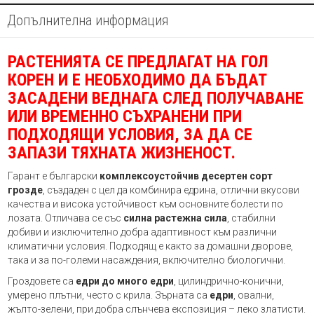
Допълнителна информация
РАСТЕНИЯТА СЕ ПРЕДЛАГАТ НА ГОЛ
КОРЕН И Е НЕОБХОДИМО ДА БЪДАТ
ЗАСАДЕНИ ВЕДНАГА СЛЕД ПОЛУЧАВАНЕ
ИЛИ ВРЕМЕННО СЪХРАНЕНИ ПРИ
ПОДХОДЯЩИ УСЛОВИЯ, ЗА ДА СЕ
ЗАПАЗИ ТЯХНАТА ЖИЗНЕНОСТ.
Гарант е български
комплексоустойчив десертен сорт
грозде
, създаден с цел да комбинира едрина, отлични вкусови
качества и висока устойчивост към основните болести по
лозата. Отличава се със
силна растежна сила
, стабилни
добиви и изключително добра адаптивност към различни
климатични условия. Подходящ е както за домашни дворове,
така и за по-големи насаждения, включително биологични.
Гроздовете са
едри до много едри
, цилиндрично-конични,
умерено плътни, често с крила. Зърната са
едри
, овални,
жълто-зелени, при добра слънчева експозиция – леко златисти.