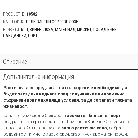
PRODUCT ID:
10582
КАТЕГОРИЯ:
БЕЛИ ВИНЕНИ СОРТОВЕ ЛОЗИ
ЕТИКЕТИ:
БЯЛ
,
ВИНЕН
,
ЛОЗА
,
МАТЕРИАЛ
,
МИСКЕТ
,
ПОСАДЪЧЕН
,
САНДАНСКИ
,
СОРТ
Описание
Допълнителна информация
Растенията се предлагат на гол корен и е необходимо да
бъдат засадени веднага след получаване или временно
съхранени при подходящи условия, за да се запази тяхната
жизненост.
Сандански мискет е български
ароматен бял винен сорт
,
създаден чрез кръстосване на Тамянка × Каберне Совиньон ×
Пино ноар. Отличава се със
силна растежна сила
, добра
родовитост и много характерен, екзотичен ароматен профил.