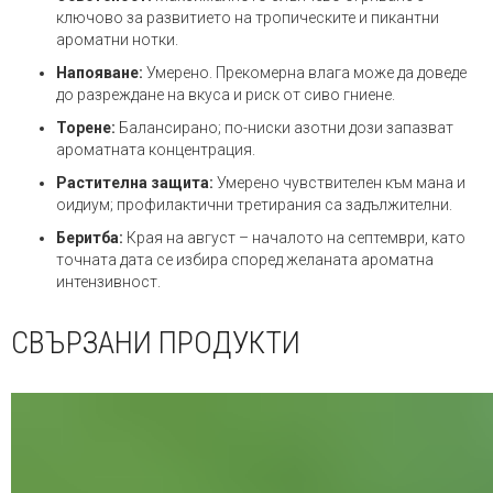
ключово за развитието на тропическите и пикантни
ароматни нотки.
Напояване:
Умерено. Прекомерна влага може да доведе
до разреждане на вкуса и риск от сиво гниене.
Торене:
Балансирано; по-ниски азотни дози запазват
ароматната концентрация.
Растителна защита:
Умерено чувствителен към мана и
оидиум; профилактични третирания са задължителни.
Беритба:
Края на август – началото на септември, като
точната дата се избира според желаната ароматна
интензивност.
СВЪРЗАНИ ПРОДУКТИ