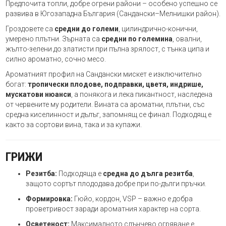
Предпочита топли, добре огрени райони – особено успешно се
развива в Югозападна България (Сандански–Мелнишки район).
Гроздовете са
средни до големи
, цилиндрично-конични,
умерено плътни. Зърната са
средни по големина
, овални,
жълто-зелени до златисти при пълна зрялост, с тънка ципа и
силно ароматно, сочно месо.
Ароматният профил на Сандански мискет е изключително
богат:
тропически плодове, подправки, цветя, индрише,
мускатови нюанси
, а понякога и лека пикантност, наследена
от червените му родители. Вината са ароматни, плътни, със
средна киселинност и дълъг, запомнящ се финал. Подходящ е
както за сортови вина, така и за купажи.
ГРИЖИ
Резитба:
Подходяща е
средна до дълга резитба
,
защото сортът плододава добре при по-дълги пръчки.
Формировка:
Гюйо, кордон, VSP – важно е добра
проветривост заради ароматния характер на сорта.
Осветеност:
Максималното слънчево огряване е