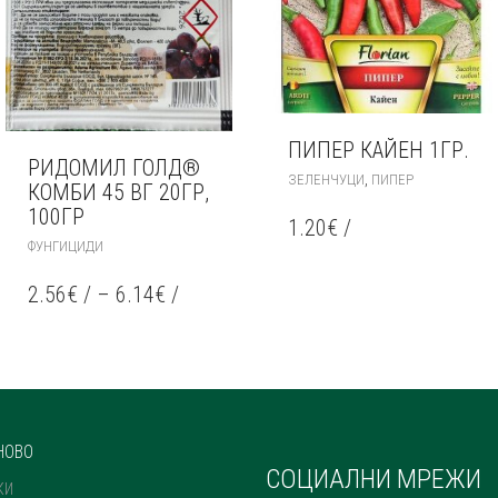
ПИПЕР КАЙЕН 1ГР.
РИДОМИЛ ГОЛД®​
,
ЗЕЛЕНЧУЦИ
ПИПЕР
КОМБИ 45 ВГ 20ГР,
100ГР
1.20
€
/
THIS
ФУНГИЦИДИ
PRODUCT
HAS
2.56
€
/
–
6.14
€
/
MULTIPLE
VARIANTS.
THE
OPTIONS
MAY
BE
CHOSEN
НОВО
ON
СОЦИАЛНИ МРЕЖИ
THE
КИ