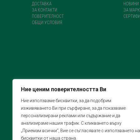
ДОСТАВКА
НОВИНИ
ЗА КОНТАКТИ
ЗА МАРК
ПОВЕРИТЕЛНОСТ
СЕРТИФ
ОБЩИ УСЛОВИЯ
Ние ценим поверителността Ви
Ние използваме бисквитки, за да подобрим
изживяването Ви при сърфиране, за да показваме
персонализирани реклами или съдържание и да
анализираме нашия трафик. С кликването върху
„Приемам всички“, Вие се съгласявате с използването на
бисквитки от наша страна.