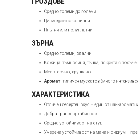
ГРОЗДОВЕ
Средно големи до големи
Цилиндрично-конични
Плътни или полуплътни
ЗЪРНА
Средно големи, овални
Кожица: тъмносиня, тънка, покрита с восъче
Месо: сочно, хрупкаво
Аромат:
типичен мускатов (много интензивен
ХАРАКТЕРИСТИКА
Отличен десертен вкус – един от най-ароматн
Добра транспортабилност
Средна устойчивост на студ
Умерена устойчивост на мана и оидиум – пр