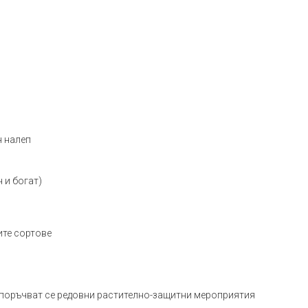
н налеп
 и богат)
ите сортове
епоръчват се редовни растително-защитни мероприятия