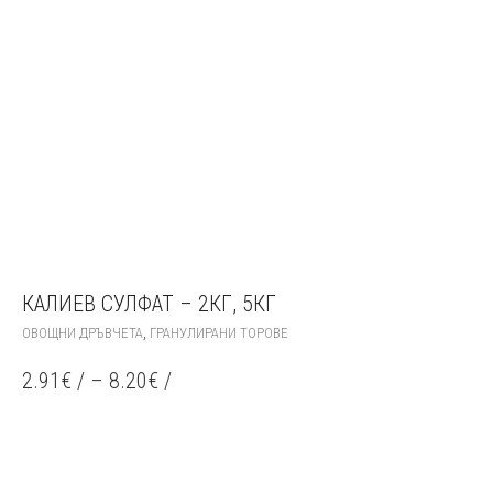
КАЛИЕВ СУЛФАТ – 2КГ, 5КГ
THIS
,
ОВОЩНИ ДРЪВЧЕТА
ГРАНУЛИРАНИ ТОРОВЕ
PRODUCT
HAS
2.91
€
/
–
8.20
€
/
MULTIPLE
VARIANTS.
THE
OPTIONS
MAY