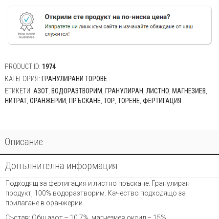
нитрат
х1кг
PRODUCT ID:
1974
КАТЕГОРИЯ:
ГРАНУЛИРАНИ ТОРОВЕ
ЕТИКЕТИ:
АЗОТ
,
ВОДОРАЗТВОРИМ
,
ГРАНУЛИРАН
,
ЛИСТНО
,
МАГНЕЗИЕВ
,
НИТРАТ
,
ОРАНЖЕРИИ
,
ПРЪСКАНЕ
,
ТОР
,
ТОРЕНЕ
,
ФЕРТИГАЦИЯ
Описание
Допълнителна информация
Подходящ за фертигация и листно пръскане. Гранулиран
продукт, 100% водоразтворим. Качество подходящо за
прилагане в оранжерии.
Състав: Общ азот – 10,7%, магнезиев оксид – 15%