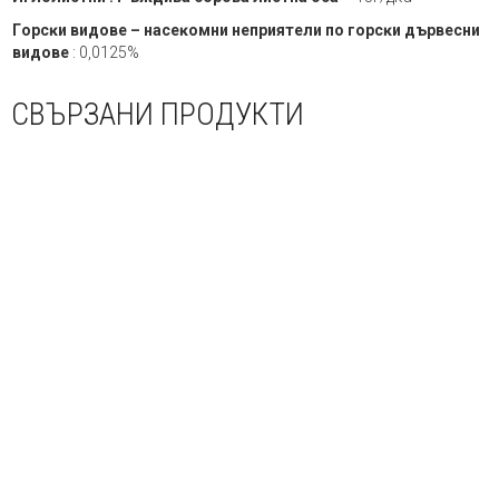
Гopcĸи видoвe – нaceĸoмни нeпpиятeли пo гopcĸи дъpвecни
видoвe
: 0,0125%
СВЪРЗАНИ ПРОДУКТИ