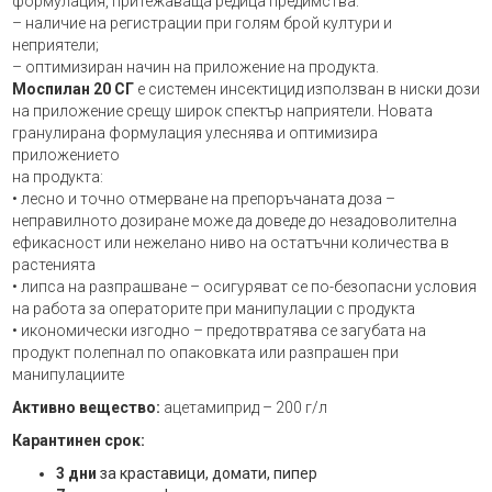
формулация, притежаваща редица предимства:
– наличие на регистрации при голям брой култури и
неприятели;
– оптимизиран начин на приложение на продукта.
Моспилан 20 СГ
е системен инсектицид използван в ниски дози
на приложение срещу широк спектър наприятели. Новата
гранулирана формулация улеснява и оптимизира
приложението
на продукта:
• лесно и точно отмерване на препоръчаната доза –
неправилното дозиране може да доведе до незадоволителна
ефикасност или нежелано ниво на остатъчни количества в
растенията
• липса на разпрашване – осигуряват се по-безопасни условия
на работа за операторите при манипулации с продукта
• икономически изгодно – предотвратява се загубата на
продукт полепнал по опаковката или разпрашен при
манипулациите
А
ктивно вещество:
ацетамиприд – 200 г/л
Карантинен срок:
3 дни
за краставици, домати, пипер