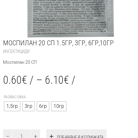
МОСПИЛАН 20 СП 1.5ГР, 3ГР, 6ГР,10ГР
ИНСЕКТИЦИДИ
Моспилан 20 СП
0.60
€
/
–
6.10
€
/
РАЗФАСОВКА
1,5гр
3гр
6гр
10гр
количество
ДОБАВЯНЕ В КОЛИЧКАТА