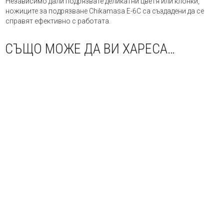
Независимо дали подрязвате деликатни цветя или клонки,
ножиците за подрязване Chikamasa E-6C са създадени да се
справят ефективно с работата.
СЪЩО МОЖЕ ДА ВИ ХАРЕСА…