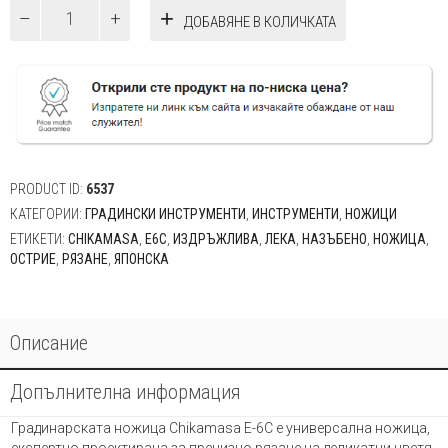
количество
ДОБАВЯНЕ В КОЛИЧКАТА
за
Ножица
Chikamasa
E6C
PRODUCT ID:
6537
КАТЕГОРИИ:
ГРАДИНСКИ ИНСТРУМЕНТИ
,
ИНСТРУМЕНТИ
,
НОЖИЦИ
ЕТИКЕТИ:
CHIKAMASA
,
E6C
,
ИЗДРЪЖЛИВА
,
ЛЕКА
,
НАЗЪБЕНО
,
НОЖИЦА
,
ОСТРИЕ
,
РЯЗАНЕ
,
ЯПОНСКА
Описание
Допълнителна информация
Градинарската ножица Chikamasa E-6C е универсална ножица,
експертно проектирана за прецизно рязане на деликатни цветя