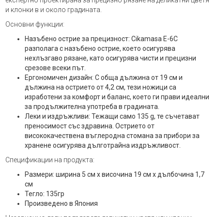
и клонки в и около градината.
Основни функции:
Назъбено острие за прецизност: Cikamasa E-6C
разполага с назъбено острие, което осигурява
нехлъзгаво рязане, като осигурява чисти и прецизни
срезове всеки път.
Ергономичен дизайн: С обща дължина от 19 см и
дължина на острието от 4,2 см, тези ножици са
изработени за комфорт и баланс, което ги прави идеални
за продължителна употреба в градината.
Леки и издръжливи: Тежащи само 135 g, те съчетават
преносимост със здравина. Острието от
висококачествена въглеродна стомана за прибори за
хранене осигурява дълготрайна издръжливост.
Спецификации на продукта:
Размери: ширина 5 см х височина 19 см х дълбочина 1,7
см
Тегло: 135гр
Произведено в Япония