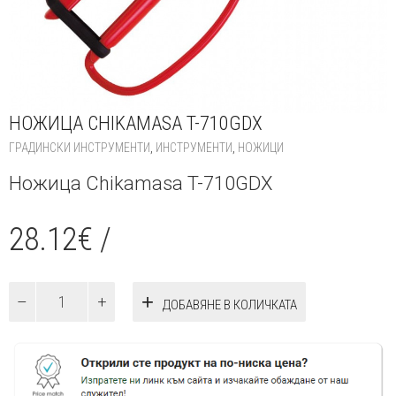
НОЖИЦА CHIKAMASA T-710GDX
ГРАДИНСКИ ИНСТРУМЕНТИ
,
ИНСТРУМЕНТИ
,
НОЖИЦИ
Ножица Chikamasa T-710GDX
28.12
€
/
количество
ДОБАВЯНЕ В КОЛИЧКАТА
за
Ножица
Chikamasa
T-
710GDX