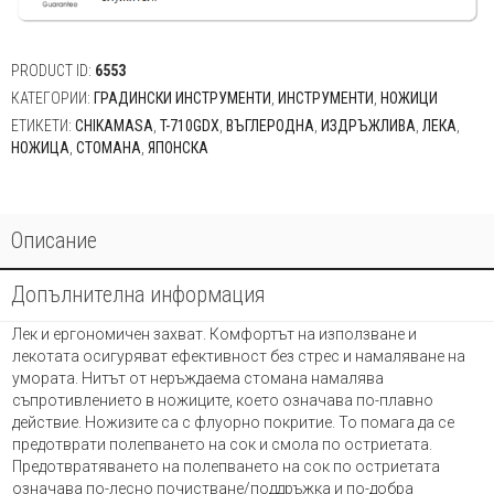
PRODUCT ID:
6553
КАТЕГОРИИ:
ГРАДИНСКИ ИНСТРУМЕНТИ
,
ИНСТРУМЕНТИ
,
НОЖИЦИ
ЕТИКЕТИ:
CHIKAMASA
,
T-710GDX
,
ВЪГЛЕРОДНА
,
ИЗДРЪЖЛИВА
,
ЛЕКА
,
НОЖИЦА
,
СТОМАНА
,
ЯПОНСКА
Описание
Допълнителна информация
Лек и ергономичен захват. Комфортът на използване и
лекотата осигуряват ефективност без стрес и намаляване на
умората. Нитът от неръждаема стомана намалява
съпротивлението в ножиците, което означава по-плавно
действие. Ножизите са с флуорно покритие. То помага да се
предотврати полепването на сок и смола по остриетата.
Предотвратяването на полепването на сок по остриетата
означава по-лесно почистване/поддръжка и по-добра