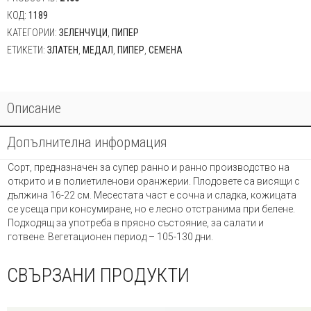
КОД:
1189
КАТЕГОРИИ:
ЗЕЛЕНЧУЦИ
,
ПИПЕР
ЕТИКЕТИ:
ЗЛАТЕН
,
МЕДАЛ
,
ПИПЕР
,
СЕМЕНА
Описание
Допълнителна информация
Сорт, предназначен за супер ранно и ранно производство на
открито и в полиетиленови оранжерии. Плодовете са висящи с
дължина 16-22 см. Месестата част е сочна и сладка, кожицата
се усеща при консумиране, но е лесно отстранима при белене.
Подходящ за употреба в прясно състояние, за салати и
готвене. Вегетационен период – 105-130 дни.
СВЪРЗАНИ ПРОДУКТИ