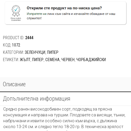
Чорбаджийски
2гр.
PRODUCT ID:
2444
КОД:
1072
КАТЕГОРИИ:
ЗЕЛЕНЧУЦИ
,
ПИПЕР
ЕТИКЕТИ:
ЖЪЛТ
,
ПИПЕР
,
СЕМЕНА
,
ЧЕРВЕН
,
ЧОРБАДЖИЙСКИ
Описание
Допълнителна информация
Средно ранен високодобивен сорт, подходящ за прясна
консумация и направа на туршии. Плодовете са висящи, тънки,
набръчкани и извити особено силно към върха, с дължина
около 13-24 см. и следно тегло 18-20 гр. В техническа зрялост