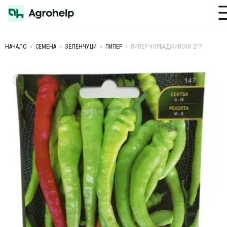
Toggle M
НАЧАЛО
»
СЕМЕНА
»
ЗЕЛЕНЧУЦИ
»
ПИПЕР
»
ПИПЕР ЧОРБАДЖИЙСКИ 2ГР.
+