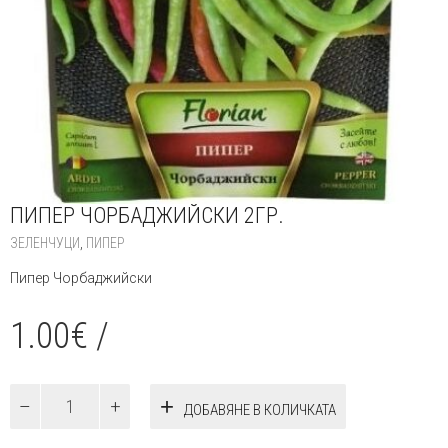
ПИПЕР ЧОРБАДЖИЙСКИ 2ГР.
ЗЕЛЕНЧУЦИ
,
ПИПЕР
Пипер Чорбаджийски
1.00
€
/
количество
ДОБАВЯНЕ В КОЛИЧКАТА
за
Пипер