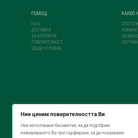
ПОМОЩ
КАКВО 
F.A.Q.
ОТСТЪП
ДОСТАВКА
НОВИНИ
ЗА КОНТАКТИ
ЗА МАРК
ПОВЕРИТЕЛНОСТ
СЕРТИФ
ОБЩИ УСЛОВИЯ
Ние ценим поверителността Ви
Ние използваме бисквитки, за да подобрим
изживяването Ви при сърфиране, за да показваме