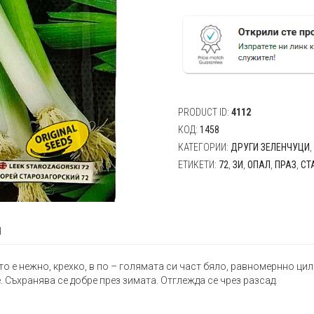
Праз
Старозагорски
72
-
2гр
PRODUCT ID:
4112
КОД:
1458
КАТЕГОРИИ:
ДРУГИ ЗЕЛЕНЧУЦИ
,
ЕТИКЕТИ:
72
,
ЗИ
,
ОПАЛ
,
ПРАЗ
,
СТ
я
о е нежно, крехко, в по – голямата си част бяло, равномернно цил
 Съхранява се добре през зимата. Отглежда се чрез разсад.