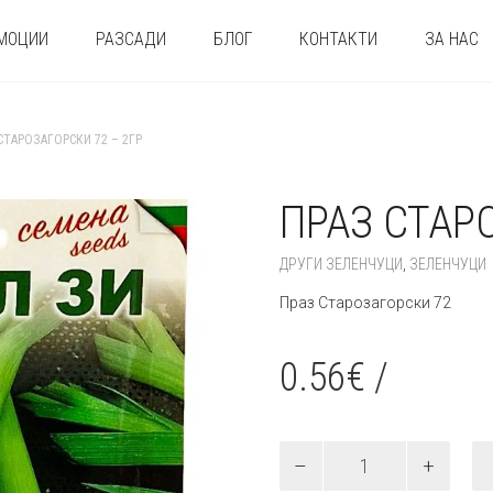
МОЦИИ
РАЗСАДИ
БЛОГ
КОНТАКТИ
ЗА НАС
СТАРОЗАГОРСКИ 72 – 2ГР
ПРАЗ СТАР
ДРУГИ ЗЕЛЕНЧУЦИ
,
ЗЕЛЕНЧУЦИ
Праз Старозагорски 72
0.56
€
/
количество
за