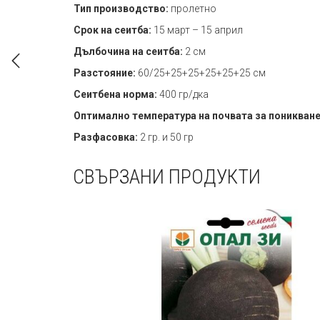
Тип производство:
пролетно
Срок на сеитба:
15 март – 15 април
Дълбочина на сеитба:
2 см
Разстояние:
60/25+25+25+25+25+25 см
Сеитбена норма:
400 гр/дка
Оптимално температура на почвата за поникване
Разфасовка:
2 гр. и 50 гр
СВЪРЗАНИ ПРОДУКТИ