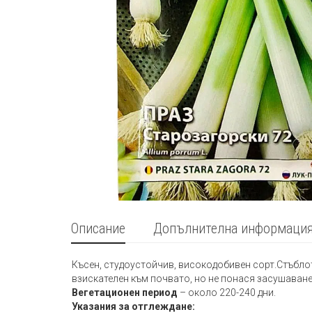
Описание
Допълнителна информаци
Късен, студоустойчив, високодобивен сорт.Стъблот
взискателен към почвато, но не понася засушаване.
Вегетационен период
– около 220-240 дни.
Указания за отглеждане: