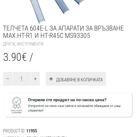
ТЕЛЧЕТА 604E-L ЗА АПАРАТИ ЗА ВРЪЗВАНЕ
MAX HT-R1 И HT-R45C MS93305
ДРУГИ
,
ИНСТРУМЕНТИ
3.90
€
/
количество
ДОБАВЯНЕ В КОЛИЧКАТА
за
Телчета
604E-
L
за
апарати
за
връзване
MAX
PRODUCT ID:
11955
HT-