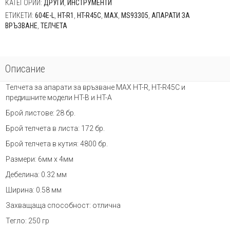
КАТЕГОРИИ:
ДРУГИ
,
ИНСТРУМЕНТИ
R1
ЕТИКЕТИ:
604E-L
,
HT-R1
,
HT-R45C
,
MAX
,
MS93305
,
АПАРАТИ ЗА
и
ВРЪЗВАНЕ
,
ТЕЛЧЕТА
HT-
R45C
MS93305
Описание
Телчета за апарати за връзване MAX HT-R, HT-R45C и
предишните модели HT-B и HT-A
Брой листове: 28 бр.
Брой телчета в листа: 172 бр.
Брой телчета в кутия: 4800 бр.
Размери: 6мм х 4мм
Дебелина: 0.32 мм
Ширина: 0.58 мм
Захващаща способност: отлична
Тегло: 250 гр