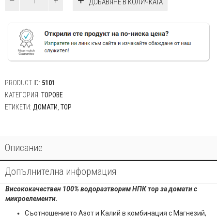
ДОБАВЯНЕ В КОЛИЧКАТА
за
Тор
за
домати
15:10:30
-
20гр
PRODUCT ID:
5101
КАТЕГОРИЯ:
ТОРОВЕ
ЕТИКЕТИ:
ДОМАТИ
,
ТОР
Описание
Допълнителна информация
Висококачествен 100% водоразтворим НПК тор за домати с
микроелементи.
Съотношението Азот и Калий в комбинация с Магнезий,