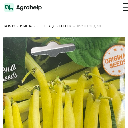
Toggle M
НАЧАЛО
»
СЕМЕНА
»
ЗЕЛЕНЧУЦИ
»
БОБОВИ
»
ФАСУЛ ГОЛД 40ГР.
+