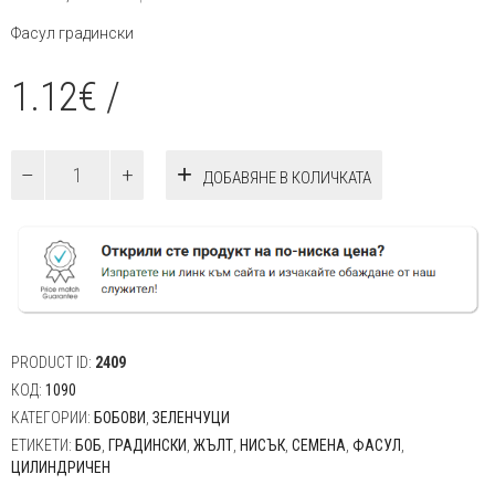
Фасул градински
1.12
€
/
количество
ДОБАВЯНЕ В КОЛИЧКАТА
за
Фасул
Голд
40гр.
PRODUCT ID:
2409
КОД:
1090
КАТЕГОРИИ:
БОБОВИ
,
ЗЕЛЕНЧУЦИ
ЕТИКЕТИ:
БОБ
,
ГРАДИНСКИ
,
ЖЪЛТ
,
НИСЪК
,
СЕМЕНА
,
ФАСУЛ
,
ЦИЛИНДРИЧЕН