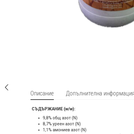
Описание
Допълнителна информаци
СЪДЪРЖАНИЕ (w/w):
9,8% общ азот (N)
8,7% уреен азот (N)
1,1% амониев азот (N)