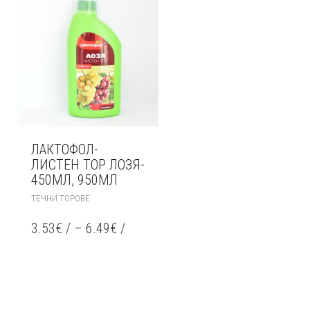
ЛАКТОФОЛ-
ЛИСТЕН ТОР ЛОЗЯ-
450МЛ, 950МЛ
THIS
ТЕЧНИ ТОРОВЕ
PRODUCT
HAS
3.53
€
/
–
6.49
€
/
MULTIPLE
VARIANTS.
THE
OPTIONS
MAY
BE