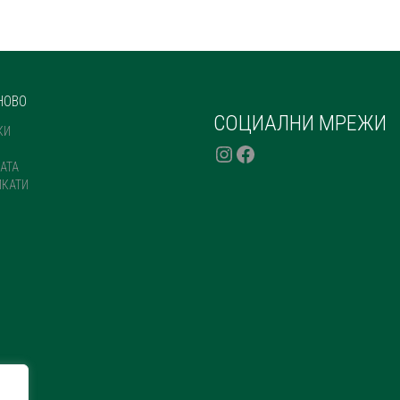
VARIANTS.
ON
THE
THE
OPTIONS
PRODUCT
MAY
PAGE
BE
CHOSEN
НОВО
ON
СОЦИАЛНИ МРЕЖИ
THE
КИ
PRODUCT
INSTAGRAM
FACEBOOK
PAGE
АТА
ИКАТИ