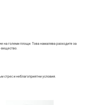
ие на големи площи. Това намалява разходите за
о вещество.
м стрес и неблагоприятни условия.