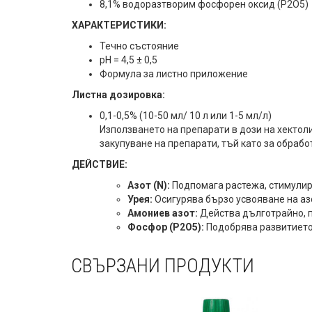
8,1% водоразтворим фосфорен оксид (P2O5)
ХАРАКТЕРИСТИКИ:
Течно състояние
pH = 4,5 ± 0,5
Формула за листно приложение
Листна дозировка:
0,1-0,5% (10-50 мл/ 10 л или 1-5 мл/л)
Използването на препарати в дози на хектол
закупуване на препарати, тъй като за обраб
ДЕЙСТВИЕ:
Азот (N):
Подпомага растежа, стимулир
Урея:
Осигурява бързо усвояване на аз
Амониев азот:
Действа дълготрайно, п
Фосфор (P2O5):
Подобрява развитието 
СВЪРЗАНИ ПРОДУКТИ