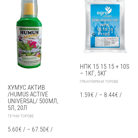
НПК 15 15 15 + 10S
– 1КГ, 5КГ
THIS
ГРАНУЛИРАНИ ТОРОВЕ
PRODUCT
ХУМУС АКТИВ
HAS
/HUMUS ACTIVE
1.59
€
/
–
8.44
€
/
MULTIPLE
UNIVERSAL/ 500МЛ,
VARIANTS.
5Л, 20Л
THE
THIS
ТЕЧНИ ТОРОВЕ
OPTIONS
PRODUCT
MAY
HAS
5.60
€
/
–
67.50
€
/
BE
MULTIPLE
CHOSEN