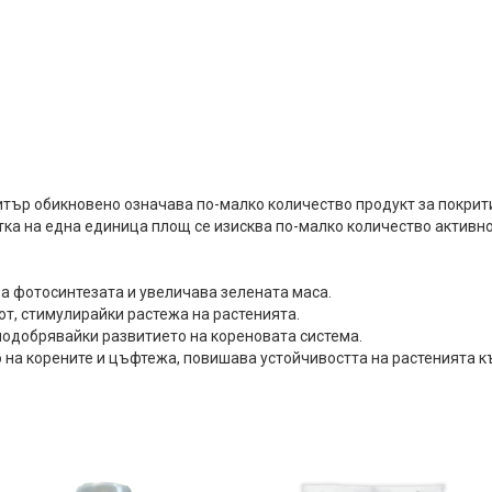
итър обикновено означава по-малко количество продукт за покрит
отка на една единица площ се изисква по-малко количество активн
а фотосинтезата и увеличава зелената маса.
от, стимулирайки растежа на растенията.
одобрявайки развитието на кореновата система.
на корените и цъфтежа, повишава устойчивостта на растенията къ