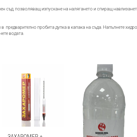
ен съд, позволяващ изпускане на налягането и спиращ навлизанет
 в предварително пробита дупка в капака на съда. Напълнете хидр
нете водата.
ЗАХАРОМЕР +