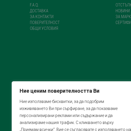
F.A.Q.
ОТСТЪП
ДОСТАВКА
НОВИНИ
ЗА КОНТАКТИ
ЗА МАРК
ПОВЕРИТЕЛНОСТ
СЕРТИФ
ОБЩИ УСЛОВИЯ
Ние ценим поверителността Ви
Ние използваме бисквитки, за да подобрим
изживяването Ви при сърфиране, за да показваме
персонализирани реклами или съдържание и да
анализираме нашия трафик. С кликването върху
„Приемам всички“, Вие се съгласявате с използването на