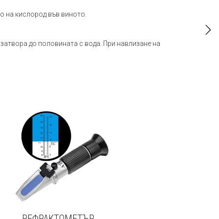
о на кислород във виното.
озатвора до половината с вода. При навлизане на
РЕФРАКТОМЕТЪР