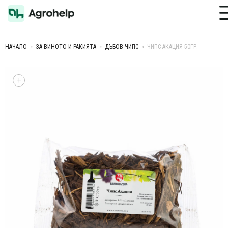
Toggle M
НАЧАЛО
»
ЗА ВИНОТО И РАКИЯТА
»
ДЪБОВ ЧИПС
»
ЧИПС АКАЦИЯ 50ГР.
+