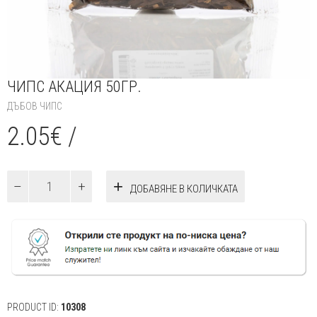
ЧИПС АКАЦИЯ 50ГР.
ДЪБОВ ЧИПС
2.05
€
/
количество
ДОБАВЯНЕ В КОЛИЧКАТА
за
Чипс
Акация
50гр.
PRODUCT ID:
10308