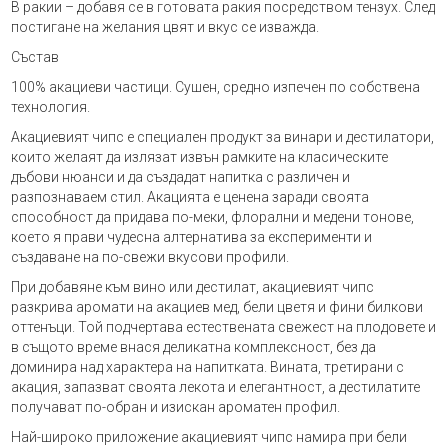
В ракии – добавя се в готовата ракия посредством тензух. След
постигане на желания цвят и вкус се изважда.
Състав
100% акациеви частици. Сушен, средно изпечен по собствена
технология.
Акациевият чипс е специален продукт за винари и дестилатори,
които желаят да излязат извън рамките на класическите
дъбови нюанси и да създадат напитка с различен и
разпознаваем стил. Акацията е ценена заради своята
способност да придава по-меки, флорални и медени тонове,
което я прави чудесна алтернатива за експерименти и
създаване на по-свежи вкусови профили.
При добавяне към вино или дестилат, акациевият чипс
разкрива аромати на акациев мед, бели цветя и фини билкови
оттенъци. Той подчертава естествената свежест на плодовете и
в същото време внася деликатна комплексност, без да
доминира над характерa на напитката. Вината, третирани с
акация, запазват своята лекота и елегантност, а дестилатите
получават по-обран и изискан ароматен профил.
Най-широко приложение акациевият чипс намира при бели