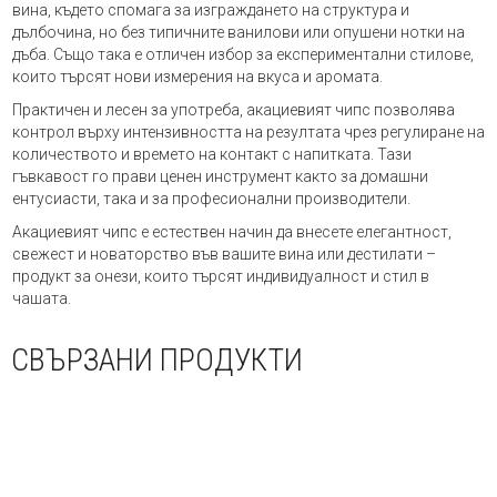
вина, където спомага за изграждането на структура и
дълбочина, но без типичните ванилови или опушени нотки на
дъба. Също така е отличен избор за експериментални стилове,
които търсят нови измерения на вкуса и аромата.
Практичен и лесен за употреба, акациевият чипс позволява
контрол върху интензивността на резултата чрез регулиране на
количеството и времето на контакт с напитката. Тази
гъвкавост го прави ценен инструмент както за домашни
ентусиасти, така и за професионални производители.
Акациевият чипс е естествен начин да внесете елегантност,
свежест и новаторство във вашите вина или дестилати –
продукт за онези, които търсят индивидуалност и стил в
чашата.
СВЪРЗАНИ ПРОДУКТИ