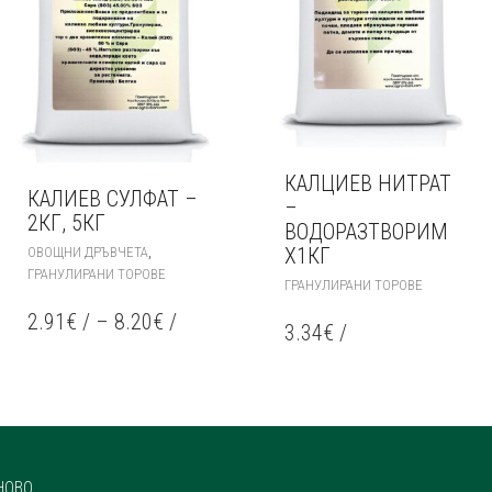
КАЛЦИЕВ НИТРАТ
КАЛИЕВ СУЛФАТ –
–
2КГ, 5КГ
ВОДОРАЗТВОРИМ
THIS
,
Х1КГ
ОВОЩНИ ДРЪВЧЕТА
PRODUCT
ГРАНУЛИРАНИ ТОРОВЕ
ГРАНУЛИРАНИ ТОРОВЕ
HAS
MULTIPLE
2.91
€
/
–
8.20
€
/
3.34
€
/
VARIANTS.
THE
OPTIONS
MAY
BE
CHOSEN
ON
THE
НОВО