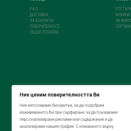
PRODUCT
PAGE
F.A.Q.
ОТСТЪП
ДОСТАВКА
НОВИНИ
ЗА КОНТАКТИ
ЗА МАРК
ПОВЕРИТЕЛНОСТ
СЕРТИФ
ОБЩИ УСЛОВИЯ
Ние ценим поверителността Ви
Ние използваме бисквитки, за да подобрим
изживяването Ви при сърфиране, за да показваме
персонализирани реклами или съдържание и да
анализираме нашия трафик. С кликването върху