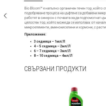
Bio Bloom™ е напълно органичен течен тор, който 
подобряване процеса на цъфтене са добавени микр
работят в синхрон с почвата за да подпомогнат цъ
цялостен тор, който може да се използва от начал
микроелементи, аминокиселини и хормони, с растите
Приложение:
3 седмица – 1мл/Л
4 – 5 седмица – 2мл/Л
6 – 7 седмица – 3мл/Л
8 – 10 седмица – 4мл/Л
СВЪРЗАНИ ПРОДУКТИ