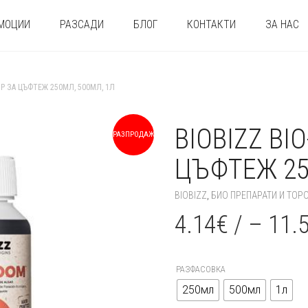
МОЦИИ
РАЗСАДИ
БЛОГ
КОНТАКТИ
ЗА НАС
ОР ЗА ЦЪФТЕЖ 250МЛ, 500МЛ, 1Л
BIOBIZZ BI
РАЗПРОДАЖБА!
+
ЦЪФТЕЖ 25
BIOBIZZ
,
БИО ПРЕПАРАТИ И ТОР
4.14
€
/
–
11.
РАЗФАСОВКА
250мл
500мл
1л