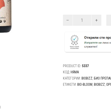
количество
за
BioBizz
Bio-
Bloom
-
Тор
за
цъфтеж
250мл,
PRODUCT ID:
5337
500мл,
1л
КОД:
НЯМА
КАТЕГОРИИ:
BIOBIZZ
,
БИО ПРЕПА
ЕТИКЕТИ:
BIO-BLOOM
,
BIOBIZZ
,
ОР
я