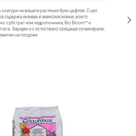
 осигури на вашите растения буен цъфтеж. С цел
ка съдържа ензими и аминокиселини, които
ко субстрат или хидропонника, Bio Bloom™ е
тата. Зареден е с естествено срещащи се минерали,
звитие на плодове.