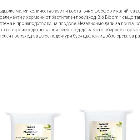
съдържа малки количества азот и достатъчно фосфор и калий, за да
оелементи и хормони от растителен произход. Bio Bloom™ също та
фтежа и производството на плодове. Независимо дали за почва, ко
ото на производство на цвят или плод, до самото обиране на рекол
лен произход, за да се подсигури буен цъфтеж и добра среда за ра