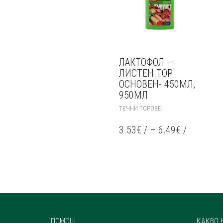
ЛАКТОФОЛ –
ЛИСТЕН ТОР
ОСНОВЕН- 450МЛ,
950МЛ
THIS
ТЕЧНИ ТОРОВЕ
PRODUCT
HAS
3.53
€
/
–
6.49
€
/
MULTIPLE
VARIANTS.
THE
OPTIONS
MAY
BE
CHOSEN
ON
THE
ПОМОЩ
КАКВО 