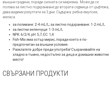
външни градини, поради силната си миризма.. Може да се
ползва за листно подхранване до втората седмица от цъфтежа,
дава видими резултати за 3 дни. Съдържа: рибна емулсия,
меласа.
за поливане: 2-4 mL/L; за листно подхранване: 1-2 mL/L
за листни зеленчуци: 1-3 mL/L
NPK: 6/2/4; pH: 5,7; EC: 1,4
Fish-Mix има остър мирис, поради което е по-
предпочитан за външни условия.
Разклатете добре преди употреба! Съхранявайте на
хладно и тъмно, недостъпно за деца и домашни животни
място!
СВЪРЗАНИ ПРОДУКТИ