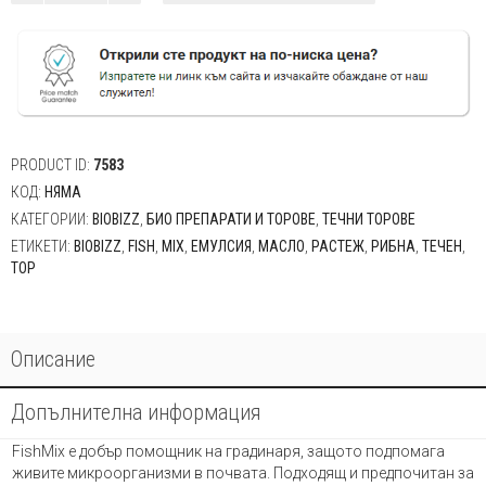
BioBizz
Fish-
Mix
-
Тор
за
растеж
с
PRODUCT ID:
7583
рибна
КОД:
НЯМА
емулсия
КАТЕГОРИИ:
BIOBIZZ
,
БИО ПРЕПАРАТИ И ТОРОВЕ
,
ТЕЧНИ ТОРОВЕ
500мл,
ЕТИКЕТИ:
BIOBIZZ
,
FISH
,
MIX
,
ЕМУЛСИЯ
,
МАСЛО
,
РАСТЕЖ
,
РИБНА
,
ТЕЧЕН
,
1л
ТОР
Описание
Допълнителна информация
FishMix е добър помощник на градинаря, защото подпомага
живите микроорганизми в почвата. Подходящ и предпочитан за