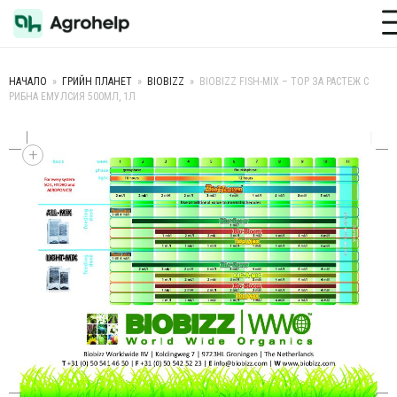
Toggle M
НАЧАЛО
»
ГРИЙН ПЛАНЕТ
»
BIOBIZZ
»
BIOBIZZ FISH-MIX – ТОР ЗА РАСТЕЖ С
РИБНА ЕМУЛСИЯ 500МЛ, 1Л
+