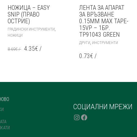
НОЖИЦА – EASY
ЛЕНТА ЗА АПАРАТ
SNIP (ПРАВО
ЗА ВРЪЗВАНЕ
ОСТРИЕ)
0.15ММ MAX TAPE-
15VP – 1БР.
,
ГРАДИНСКИ ИНСТРУМЕНТИ
TP91043 GREEN
НОЖИЦИ
,
ДРУГИ
ИНСТРУМЕНТИ
4.35
€
/
8.69
€
/
0.73
€
/
НОВО
СОЦИАЛНИ МРЕЖИ
КИ
INSTAGRAM
FACEBOOK
АТА
ИКАТИ