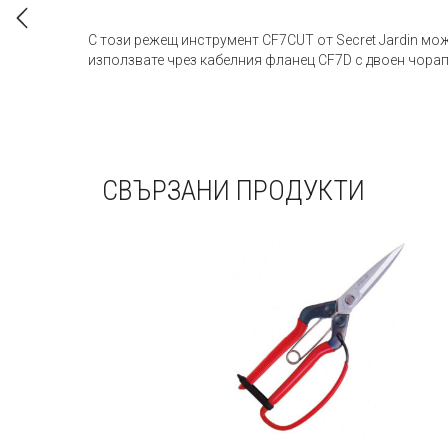
С този режещ инструмент CF7CUT от Secret Jardin мож
използвате чрез кабелния фланец CF7D с двоен чорап
СВЪРЗАНИ ПРОДУКТИ