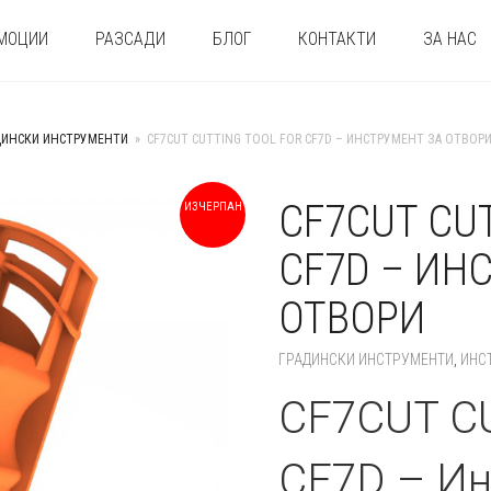
МОЦИИ
РАЗСАДИ
БЛОГ
КОНТАКТИ
ЗА НАС
ДИНСКИ ИНСТРУМЕНТИ
»
CF7CUT CUTTING TOOL FOR CF7D – ИНСТРУМЕНТ ЗА ОТВОР
CF7CUT CU
ИЗЧЕРПАН
+
CF7D – ИН
ОТВОРИ
ГРАДИНСКИ ИНСТРУМЕНТИ
,
ИНС
CF7CUT C
CF7D – Ин