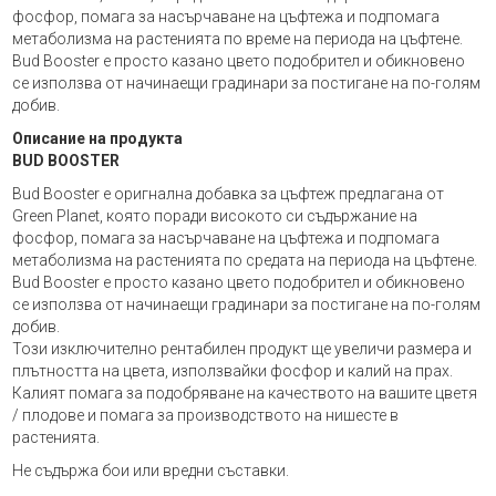
фосфор, помага за насърчаване на цъфтежа и подпомага
метаболизма на растенията по време на периода на цъфтене.
Bud Booster е просто казано цветo подобрител и обикновено
се използва от начинаещи градинари за постигане на по-голям
добив.
Описание на продукта
BUD BOOSTER
Bud Booster е оригнална добавка за цъфтеж предлагана от
Green Planet, която поради високото си съдържание на
фосфор, помага за насърчаване на цъфтежа и подпомага
метаболизма на растенията по средата на периода на цъфтене.
Bud Booster е просто казано цвето подобрител и обикновено
се използва от начинаещи градинари за постигане на по-голям
добив.
Този изключително рентабилен продукт ще увеличи размера и
плътността на цвета, използвайки фосфор и калий на прах.
Калият помага за подобряване на качеството на вашите цветя
/ плодове и помага за производството на нишесте в
растенията.
Не съдържа бои или вредни съставки.