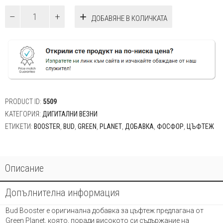
количество
ДОБАВЯНЕ В КОЛИЧКАТА
за
GreenPlanet
Bud
Booster
-
Добавка
за
цъфтеж
500г.
PRODUCT ID:
5509
КАТЕГОРИЯ:
ДИГИТАЛНИ ВЕЗНИ
ЕТИКЕТИ:
BOOSTER
,
BUD
,
GREEN
,
PLANET
,
ДОБАВКА
,
ФОСФОР
,
ЦЪФТЕЖ
Описание
Допълнителна информация
Bud Booster е оригинална добавка за цъфтеж предлагана от
Green Planet, която, поради високото си съдържание на