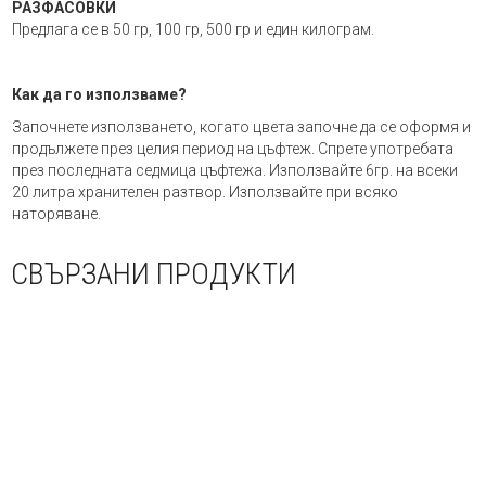
РАЗФАСОВКИ
Предлага се в 50 гр, 100 гр, 500 гр и един килограм.
Как да го използваме?
Започнете използването, когато цвета започне да се оформя и
продължете през целия период на цъфтеж. Спрете употребата
през последната седмица цъфтежа. Използвайте 6гр. на всеки
20 литра хранителен разтвор. Използвайте при всяко
наторяване.
СВЪРЗАНИ ПРОДУКТИ