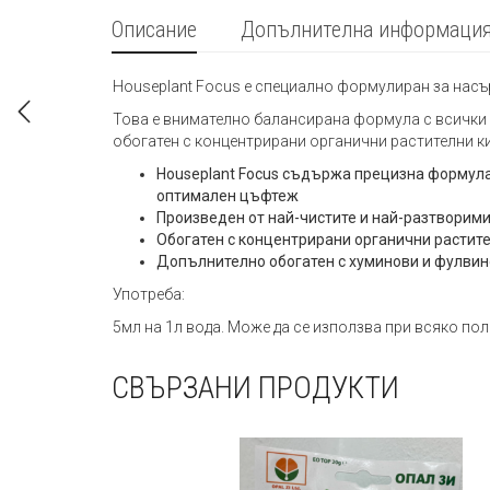
Описание
Допълнителна информаци
Houseplant Focus е специално формулиран за насъ
Това е внимателно балансирана формула с всички 
обогатен с концентрирани органични растителни к
Houseplant Focus съдържа прецизна формула,
оптимален цъфтеж
Произведен от най-чистите и най-разтвори
Обогатен с концентрирани органични растите
Допълнително обогатен с хуминови и фулвин
Употреба:
5мл на 1л вода. Може да се използва при всяко пол
СВЪРЗАНИ ПРОДУКТИ