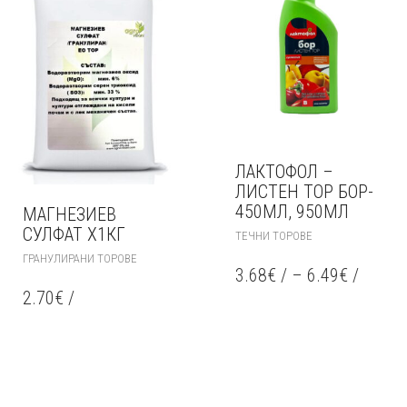
ЛАКТОФОЛ –
ЛИСТЕН ТОР БОР-
450МЛ, 950МЛ
МАГНЕЗИЕВ
THIS
СУЛФАТ Х1КГ
ТЕЧНИ ТОРОВЕ
PRODUCT
ГРАНУЛИРАНИ ТОРОВЕ
HAS
3.68
€
/
–
6.49
€
/
MULTIPLE
2.70
€
/
VARIANTS.
THE
OPTIONS
MAY
BE
CHOSEN