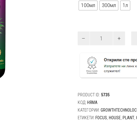
100мл
300мл
1л
количество
за
GT
HousePlant
Focus
-
Тор
за
стайни
растения
PRODUCT ID:
5735
100мл
,
КОД:
НЯМА
300мл,
КАТЕГОРИИ:
GROWTHTECHNOLOC
1л
ЕТИКЕТИ:
FOCUS
,
HOUSE
,
PLANT
,