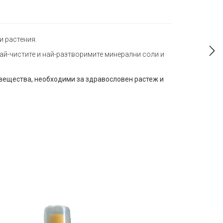
и растения.
ай-чистите и най-разтворимите минерални соли и
 вещества, необходими за здравословен растеж и