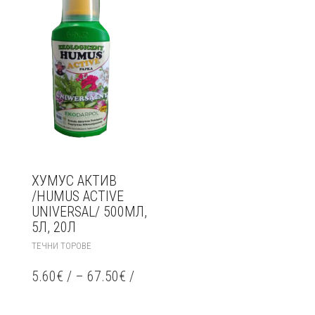
ХУМУС АКТИВ
/HUMUS ACTIVE
UNIVERSAL/ 500МЛ,
5Л, 20Л
THIS
ТЕЧНИ ТОРОВЕ
PRODUCT
HAS
5.60
€
/
–
67.50
€
/
MULTIPLE
VARIANTS.
THE