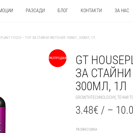
МОЦИИ
РАЗСАДИ
БЛОГ
КОНТАКТИ
ЗА НАС
PLANT FOCUS – ТОР ЗА СТАЙНИ РАСТЕНИЯ 100МЛ , 300МЛ, 1Л
GT HOUSEP
РАЗПРОДАЖБА!
ЗА СТАЙНИ
300МЛ, 1Л
GROWTHTECHNOLOCHY
,
ТЕЧНИ Т
3.48
€
/
–
10.
РАЗФАСОВКА