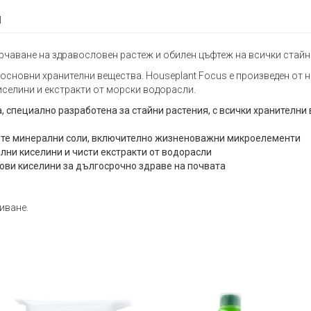
я
рчаване на здравословен растеж и обилен цъфтеж на всички стайн
основни хранителни вещества. Houseplant Focus е произведен от н
иселини и екстракти от морски водорасли.
 специално разработена за стайни растения, с всички хранителни
мите минерални соли, включително жизненоважни микроелементи
лни киселини и чисти екстракти от водорасли
ови киселини за дългосрочно здраве на почвата
иване.