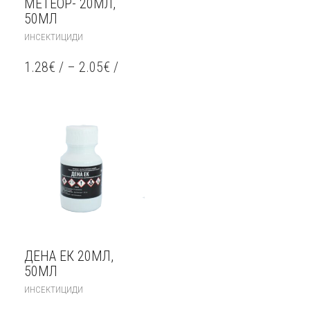
МЕТЕОР- 20МЛ,
50МЛ
THIS
ИНСЕКТИЦИДИ
PRODUCT
HAS
1.28
€
/
–
2.05
€
/
MULTIPLE
VARIANTS.
THE
OPTIONS
MAY
BE
CHOSEN
ON
THE
PRODUCT
PAGE
ДЕНА ЕК 20МЛ,
50МЛ
THIS
ИНСЕКТИЦИДИ
PRODUCT