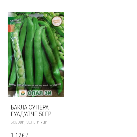
VARIANTS.
THE
OPTIONS
MAY
BE
CHOSEN
ON
THE
PRODUCT
PAGE
БАКЛА СУПЕРА
ГУАДУЛЧЕ 50ГР.
,
БОБОВИ
ЗЕЛЕНЧУЦИ
1.12
€
/