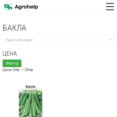
Toggle Menu
БАКЛА
Първо най-новите
ЦЕНА
Минимална
Максимална
Филтър
цена
цена
Цена:
0лв.
—
20лв.