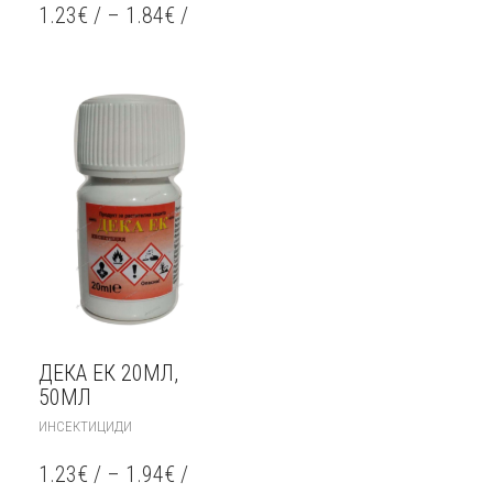
HAS
1.23
€
/
–
1.84
€
/
MULTIPLE
VARIANTS.
THE
OPTIONS
MAY
BE
CHOSEN
ON
THE
PRODUCT
PAGE
ДЕКА ЕК 20МЛ,
50МЛ
THIS
ИНСЕКТИЦИДИ
PRODUCT
HAS
1.23
€
/
–
1.94
€
/
MULTIPLE