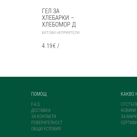
ГЕЛ ЗА
ХЛЕБАРКИ –
ХЛЕБОМОР Д
БИТОВИ НЕПРИЯТЕЛИ
4.19
€
/
ПОМОЩ
КАКВО 
F.A.Q.
ОТСТЪП
ДОСТАВКА
НОВИНИ
ЗА КОНТАКТИ
ЗА МАРК
ПОВЕРИТЕЛНОСТ
СЕРТИФ
ОБЩИ УСЛОВИЯ