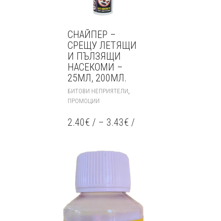
СНАЙПЕР –
СРЕЩУ ЛЕТЯЩИ
И ПЪЛЗЯЩИ
НАСЕКОМИ –
25МЛ, 200МЛ.
THIS
,
БИТОВИ НЕПРИЯТЕЛИ
PRODUCT
ПРОМОЦИИ
HAS
MULTIPLE
2.40
€
/
–
3.43
€
/
VARIANTS.
THE
OPTIONS
MAY
BE
CHOSEN
ON
THE
PRODUCT
PAGE