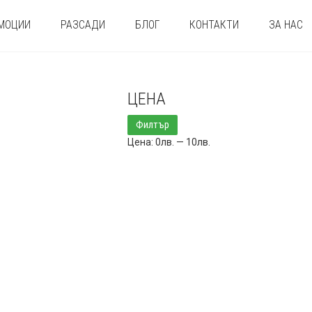
МОЦИИ
РАЗСАДИ
БЛОГ
КОНТАКТИ
ЗА НАС
ЦЕНА
Минимална
Максимална
Филтър
цена
цена
Цена:
0лв.
—
10лв.