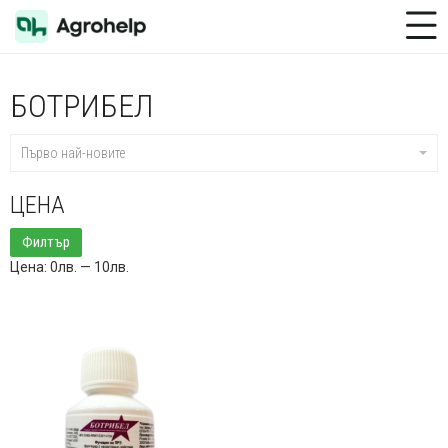
Toggle Menu
БОТРИБЕЛ
Първо най-новите
ЦЕНА
Минимална
Максимална
Филтър
цена
цена
Цена:
0лв.
—
10лв.