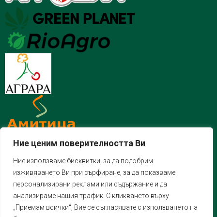
Ние ценим поверителността Ви
Ние използваме бисквитки, за да подобрим
изживяването Ви при сърфиране, за да показваме
персонализирани реклами или съдържание и да
анализираме нашия трафик. С кликването върху
„Приемам всички“, Вие се съгласявате с използването на