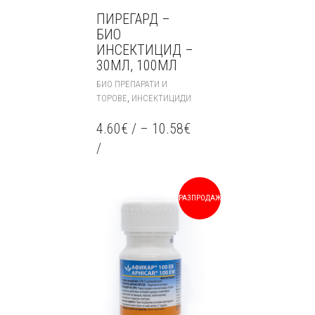
ПИРЕГАРД –
БИО
ИНСЕКТИЦИД –
30МЛ, 100МЛ
THIS
БИО ПРЕПАРАТИ И
PRODUCT
,
ТОРОВЕ
ИНСЕКТИЦИДИ
HAS
MULTIPLE
4.60
€
/
–
10.58
€
VARIANTS.
/
THE
OPTIONS
MAY
BE
РАЗПРОДАЖБА!
CHOSEN
ON
THE
PRODUCT
PAGE