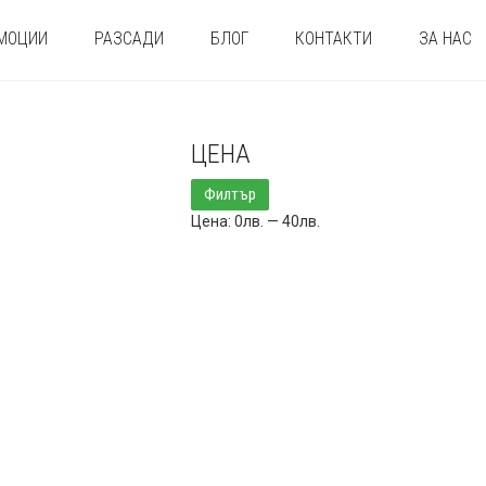
МОЦИИ
РАЗСАДИ
БЛОГ
КОНТАКТИ
ЗА НАС
ЦЕНА
Минимална
Максимална
Филтър
цена
цена
Цена:
0лв.
—
40лв.