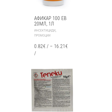
АФИКАР 100 ЕВ
20МЛ, 1Л
THIS
,
ИНСЕКТИЦИДИ
PRODUCT
ПРОМОЦИИ
HAS
MULTIPLE
0.82
€
/
–
16.21
€
VARIANTS.
/
THE
OPTIONS
MAY
BE
CHOSEN
ON
THE
PRODUCT
PAGE