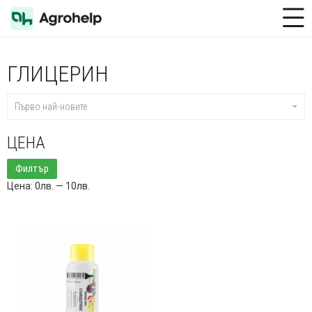
Toggle Menu
ГЛИЦЕРИН
Първо най-новите
ЦЕНА
Минимална
Максимална
Филтър
цена
цена
Цена:
0лв.
—
10лв.