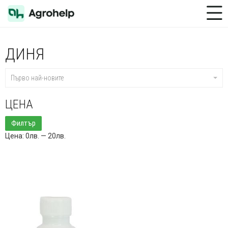
Toggle Menu
ДИНЯ
Първо най-новите
ЦЕНА
Минимална
Максимална
Филтър
цена
цена
Цена:
0лв.
—
20лв.