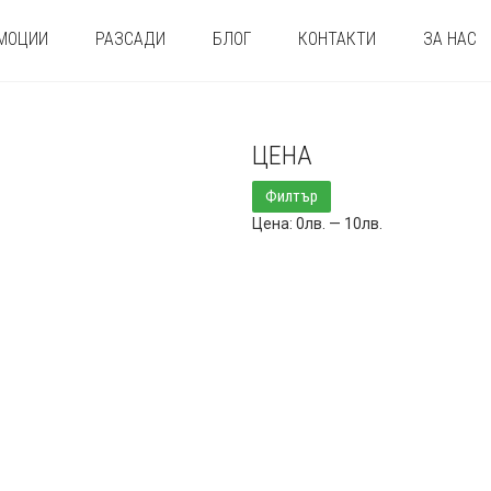
МОЦИИ
РАЗСАДИ
БЛОГ
КОНТАКТИ
ЗА НАС
ЦЕНА
Минимална
Максимална
Филтър
цена
цена
Цена:
0лв.
—
10лв.