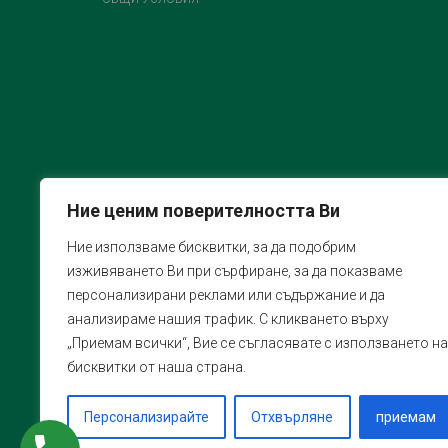
Ние ценим поверителността Ви
Ние използваме бисквитки, за да подобрим
изживяването Ви при сърфиране, за да показваме
персонализирани реклами или съдържание и да
анализираме нашия трафик. С кликването върху
„Приемам всички“, Вие се съгласявате с използването на
бисквитки от наша страна.
Персонализирайте
Отхвърляне
приемам