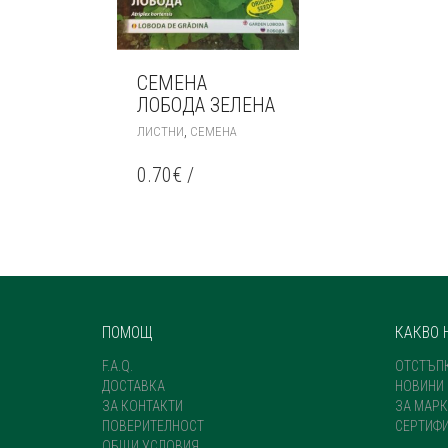
СЕМЕНА
ЛОБОДА ЗЕЛЕНА
,
ЛИСТНИ
СЕМЕНА
0.70
€
/
ПОМОЩ
КАКВО 
F.A.Q.
ОТСТЪП
ДОСТАВКА
НОВИНИ
ЗА КОНТАКТИ
ЗА МАРК
ПОВЕРИТЕЛНОСТ
СЕРТИФ
ОБЩИ УСЛОВИЯ