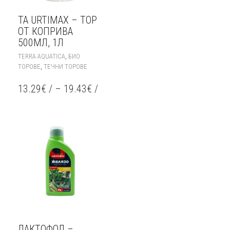
TA URTIMAX – ТОР
ОТ КОПРИВА
500МЛ, 1Л
THIS
,
TERRA AQUATICA
БИО
PRODUCT
,
ТОРОВЕ
ТЕЧНИ ТОРОВЕ
HAS
MULTIPLE
13.29
€
/
–
19.43
€
/
VARIANTS.
THE
OPTIONS
MAY
BE
CHOSEN
ON
THE
PRODUCT
PAGE
ЛАКТОФОЛ –