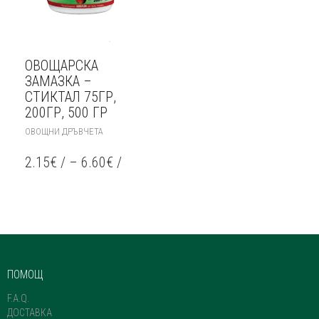
ОВОЩАРСКА
ЗАМАЗКА –
СТИКТАЛ 75ГР,
200ГР, 500 ГР
THIS
ОВОЩНИ ДРЪВЧЕТА
PRODUCT
HAS
2.15
€
/
–
6.60
€
/
MULTIPLE
VARIANTS.
THE
OPTIONS
MAY
BE
CHOSEN
ON
ПОМОЩ
THE
PRODUCT
F.A.Q.
PAGE
ДОСТАВКА