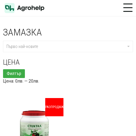
Toggle Menu
ЗАМАЗКА
Първо най-новите
ЦЕНА
Минимална
Максимална
Филтър
цена
цена
Цена:
0лв.
—
20лв.
РАЗПРОДАЖБА!