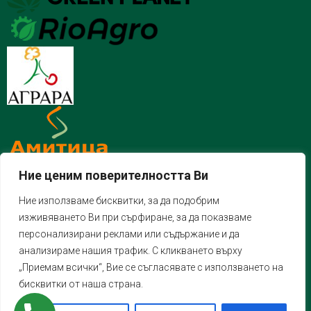
Ние ценим поверителността Ви
Ние използваме бисквитки, за да подобрим
изживяването Ви при сърфиране, за да показваме
персонализирани реклами или съдържание и да
анализираме нашия трафик. С кликването върху
„Приемам всички“, Вие се съгласявате с използването на
бисквитки от наша страна.