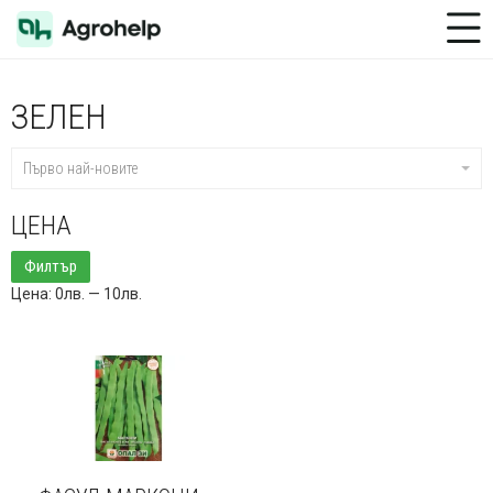
Toggle Menu
ЗЕЛЕН
Първо най-новите
ЦЕНА
Минимална
Максимална
Филтър
цена
цена
Цена:
0лв.
—
10лв.