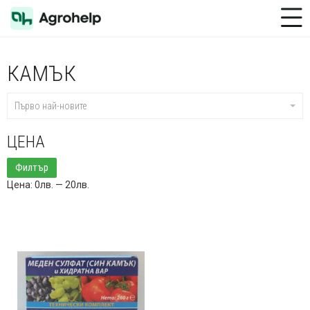
Toggle Menu
КАМЪК
Първо най-новите
ЦЕНА
Минимална
Максимална
Филтър
цена
цена
Цена:
0лв.
—
20лв.