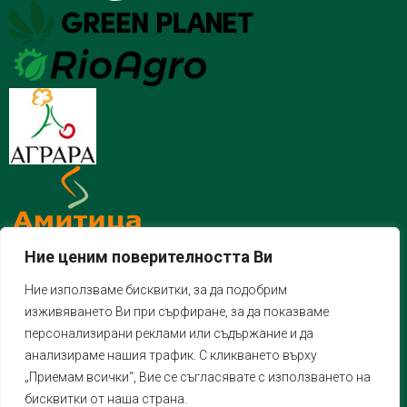
Ние ценим поверителността Ви
Ние използваме бисквитки, за да подобрим
изживяването Ви при сърфиране, за да показваме
персонализирани реклами или съдържание и да
анализираме нашия трафик. С кликването върху
„Приемам всички“, Вие се съгласявате с използването на
бисквитки от наша страна.