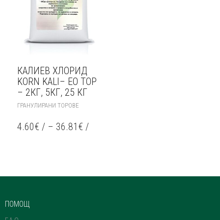
КАЛИЕВ ХЛОРИД
KORN KALI– ЕО ТОР
– 2КГ, 5КГ, 25 КГ
THIS
ГРАНУЛИРАНИ ТОРОВЕ
PRODUCT
HAS
4.60
€
/
–
36.81
€
/
MULTIPLE
VARIANTS.
THE
OPTIONS
MAY
BE
CHOSEN
ON
ПОМОЩ
THE