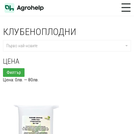
Toggle Menu
КЛУБЕНОПЛОДНИ
Първо най-новите
ЦЕНА
Минимална
Максимална
Филтър
цена
цена
Цена:
0лв.
—
80лв.