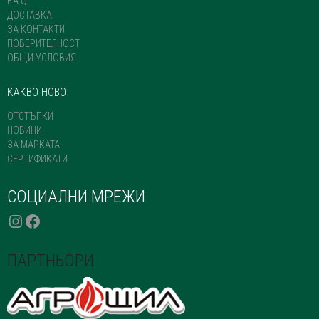
PRODUCT
F.A.Q.
PAGE
ДОСТАВКА
ЗА КОНТАКТИ
ПОВЕРИТЕЛНОСТ
ОБЩИ УСЛОВИЯ
КАКВО НОВО
ОТСТЪПКИ
НОВИНИ
ЗА МАРКАТА
СЕРТИФИКАТИ
СОЦИАЛНИ МРЕЖИ
INSTAGRAM
FACEBOOK
ПАРТНЬОРИ