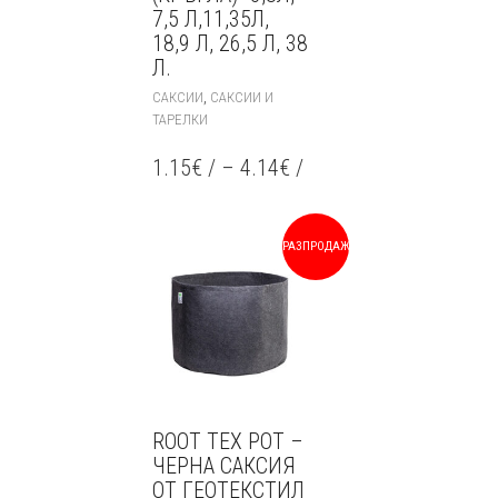
7,5 Л,11,35Л,
18,9 Л, 26,5 Л, 38
Л.
THIS
,
САКСИИ
САКСИИ И
PRODUCT
ТАРЕЛКИ
HAS
MULTIPLE
1.15
€
/
–
4.14
€
/
VARIANTS.
THE
OPTIONS
MAY
РАЗПРОДАЖБА!
BE
CHOSEN
ON
THE
PRODUCT
PAGE
ROOT TEX POT –
ЧЕРНА САКСИЯ
ОТ ГЕОТЕКСТИЛ