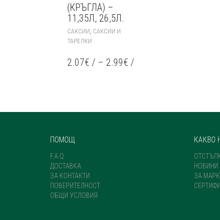
(КРЪГЛА) –
11,35Л, 26,5Л.
THIS
,
САКСИИ
САКСИИ И
PRODUCT
ТАРЕЛКИ
HAS
MULTIPLE
2.07
€
/
–
2.99
€
/
VARIANTS.
THE
OPTIONS
MAY
BE
CHOSEN
ON
THE
ПОМОЩ
КАКВО 
PRODUCT
PAGE
F.A.Q.
ОТСТЪП
ДОСТАВКА
НОВИНИ
ЗА КОНТАКТИ
ЗА МАРК
ПОВЕРИТЕЛНОСТ
СЕРТИФ
ОБЩИ УСЛОВИЯ