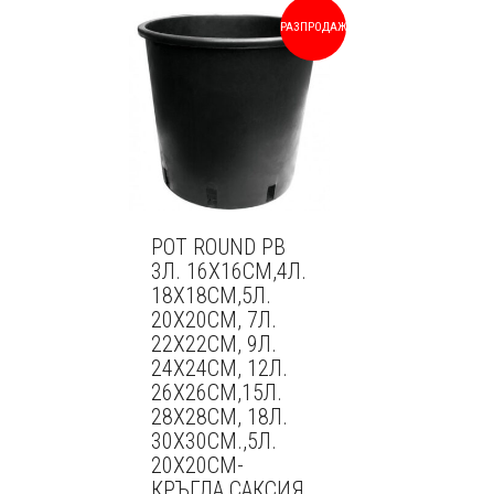
OPTIONS
MAY
РАЗПРОДАЖБА!
BE
CHOSEN
ON
THE
PRODUCT
PAGE
POT ROUND PB
3Л. 16Х16СМ,4Л.
18Х18СМ,5Л.
20Х20СМ, 7Л.
22Х22СМ, 9Л.
24Х24СМ, 12Л.
26Х26СМ,15Л.
28Х28СМ, 18Л.
30Х30СМ.,5Л.
20Х20СМ-
КРЪГЛА САКСИЯ