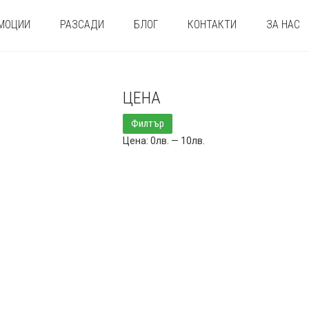
МОЦИИ
РАЗСАДИ
БЛОГ
КОНТАКТИ
ЗА НАС
ЦЕНА
Минимална
Максимална
Филтър
цена
цена
Цена:
0лв.
—
10лв.