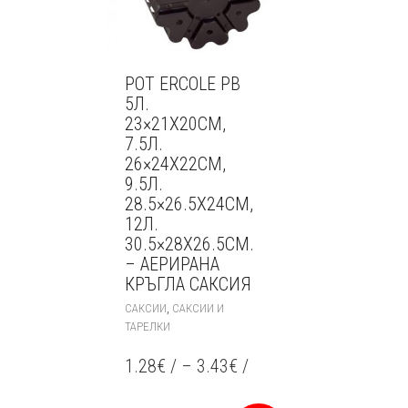
PAGE
POT ERCOLE PB
5Л.
23×21Х20СМ,
7.5Л.
26×24Х22СМ,
9.5Л.
28.5×26.5Х24СМ,
12Л.
30.5×28Х26.5СМ.
– АЕРИРАНА
КРЪГЛА САКСИЯ
THIS
,
САКСИИ
САКСИИ И
PRODUCT
ТАРЕЛКИ
HAS
MULTIPLE
1.28
€
/
–
3.43
€
/
VARIANTS.
THE