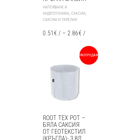
THIS
НАПОЯВАНЕ И
PRODUCT
,
,
ХИДРОПОНИКА
САКСИИ
HAS
САКСИИ И ТАРЕЛКИ
MULTIPLE
VARIANTS.
0.51
€
/
–
2.86
€
/
THE
OPTIONS
MAY
BE
РАЗПРОДАЖБА!
CHOSEN
ON
THE
PRODUCT
PAGE
ROOT TEX POT –
БЯЛА САКСИЯ
ОТ ГЕОТЕКСТИЛ
(КРЪГЛА)- 3,8Л,