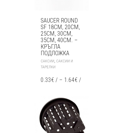
SAUCER ROUND
SF 18СМ, 20СМ,
25СМ, 30СМ,
35СМ, 40СМ. –
КРЪГЛА
ПОДЛОЖКА
THIS
,
САКСИИ
САКСИИ И
PRODUCT
ТАРЕЛКИ
HAS
MULTIPLE
0.33
€
/
–
1.64
€
/
VARIANTS.
THE
OPTIONS
MAY
BE
CHOSEN
ON
THE
PRODUCT