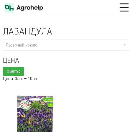
Toggle Menu
ЛАВАНДУЛА
Първо най-новите
ЦЕНА
Минимална
Максимална
Филтър
цена
цена
Цена:
0лв.
—
10лв.